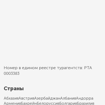
Номер в едином реестре турагентств: РТА
0003383
Страны
Абхазия
Австрия
Азербайджан
Албания
Андорра
Армения
Бахрейн
Белоруссия
Болгария
Бразилия