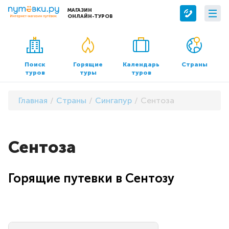
МАГАЗИН
ОНЛАЙН-ТУРОВ
Сервисы
О компании
Бронирование отелей
О нас
Поиск
Горящие
Календарь
Страны
туров
туры
туров
Трансфер
Контакты
Страхование
Команда
Главная
Страны
Сингапур
Сентоза
Документы и реквизиты
Офисы продаж
Сентоза
Горящие путевки в Сентозу