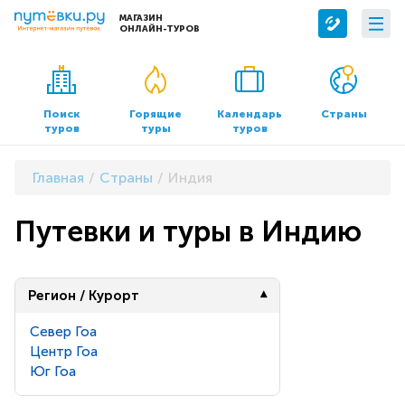
МАГАЗИН
ОНЛАЙН-ТУРОВ
Сервисы
О компании
Бронирование отелей
О нас
Поиск
Горящие
Календарь
Страны
туров
туры
туров
Трансфер
Контакты
Страхование
Команда
Главная
Страны
Индия
Документы и реквизиты
Путевки и туры в Индию
Офисы продаж
Регион / Курорт
Север Гоа
Центр Гоа
Юг Гоа