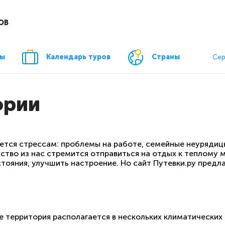
ОВ
ры
Календарь туров
Страны
Сер
ории
тся стрессам: проблемы на работе, семейные неурядицы
тво из нас стремится отправиться на отдых к теплому 
тояния, улучшить настроение. Но сайт Путевки.ру предл
е территория располагается в нескольких климатических