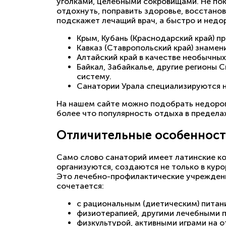
уголками, целебными сокровищами. Не пок
отдохнуть, поправить здоровье, восстанов
подскажет лечащий врач, а быстро и недо
Крым, Кубань (Краснодарский край) п
Кавказ (Ставропольский край) знаме
Алтайский край в качестве необычны
Байкал, Забайкалье, другие регионы
систему.
Санатории Урала специализируются н
На нашем сайте можно подобрать недорогу
более что популярность отдыха в пределах
Отличительные особенност
Само слово санаторий имеет латинские ко
организуются, создаются не только в кур
Это лечебно-профилактические учреждения
сочетается:
с рациональным (диетическим) питан
физиотерапией, другими лечебными 
физкультурой, активными играми на о