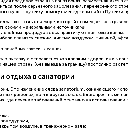
идая пределов страны в санаториях, разместившихся в 
иться после серьезного заболевания, перенесенного стре
рого купить путевку помогут менеджеры сайта Путевки.ру
редлагают отдых на море, который совмещается с грязел
нит своими минеральными источниками.
х лечебных процедур здесь практикуют пантовые ванны.
 Сибири славятся свежим, чистым воздухом, тишиной, э
а лечебных грязевых ваннах.
ю путевку и отправиться «за крепким здоровьем» в сана
 нашей страны (без выезда за границу) постоянно растет
и отдыха в санатории
рни. Это изменение слова sanatorium, означающего «спо
ортных регионах, но и в других зонах с благоприятными 
, где лечение заболеваний основано на использовании 
ием;
процедурами;
ткрытом воздухе, в тренажерном зале;