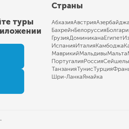
Страны
йте туры
Абхазия
Австрия
Азербайдж
риложении
Бахрейн
Белоруссия
Болгари
Грузия
Доминикана
Египет
И
Испания
Италия
Камбоджа
К
Маврикий
Мальдивы
Мальта
Португалия
Россия
Сейшел
Танзания
Тунис
Турция
Фран
Шри-Ланка
Ямайка
"