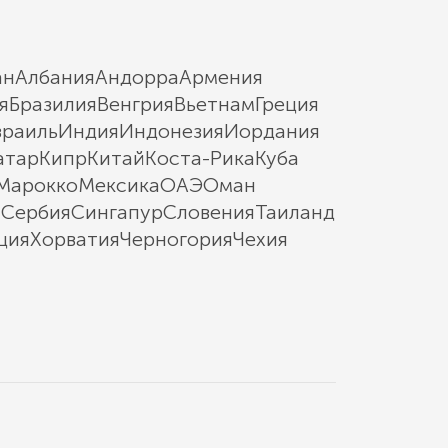
ан
Албания
Андорра
Армения
я
Бразилия
Венгрия
Вьетнам
Греция
зраиль
Индия
Индонезия
Иордания
атар
Кипр
Китай
Коста-Рика
Куба
Марокко
Мексика
ОАЭ
Оман
ы
Сербия
Сингапур
Словения
Таиланд
ция
Хорватия
Черногория
Чехия