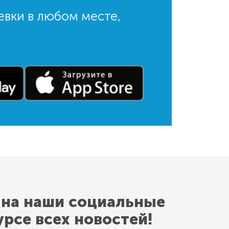
евки в любом месте,
 на наши социальные
урсе всех новостей!