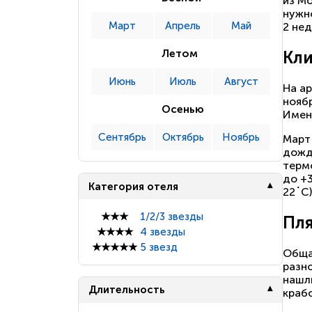
из Мо
нужно
Март
Апрель
Май
2 нед
Кли
Летом
Июнь
Июль
Август
На ар
нояб
Осенью
Имен
Сентябрь
Октябрь
Ноябрь
Март 
дожде
терм
до +
Категория отеля
22˚С)
★★★
1/2/3 звезды
Пл
★★★★
4 звезды
★★★★★
5 звезд
Обща
разн
нашл
Длительность
крабо