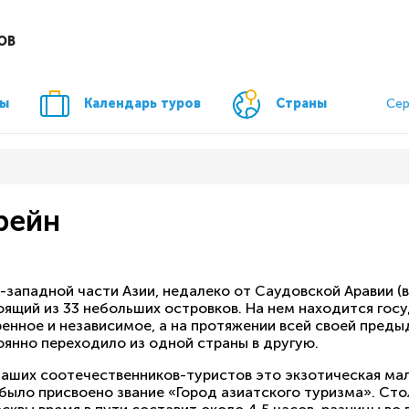
ОВ
ры
Календарь туров
Страны
Сер
рейн
-западной части Азии, недалеко от Саудовской Аравии (в
оящий из 33 небольших островков. На нем находится госу
ренное и независимое, а на протяжении всей своей пред
оянно переходило из одной страны в другую.
наших соотечественников-туристов это экзотическая мало
 было присвоено звание «Город азиатского туризма». Ст