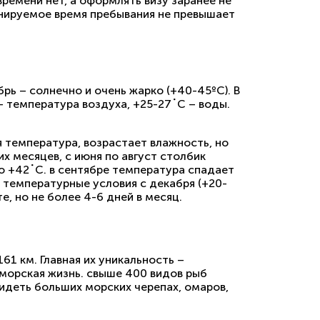
времени нет, а оформлять визу заранее не
ланируемое время пребывания не превышает
брь – солнечно и очень жарко (+40-45ºС). В
– температура воздуха, +25-27˚С – воды.
я температура, возрастает влажность, но
х месяцев, с июня по август столбик
о +42˚С. в сентябре температура спадает
 температурные условия с декабря (+20-
, но не более 4-6 дней в месяц.
1 км. Главная их уникальность –
 морская жизнь. свыше 400 видов рыб
идеть больших морских черепах, омаров,