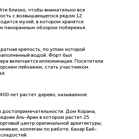
йти близко, чтобы внимательно все
пость с возвышающегося рядом 12
ходится музей, в котором хранятся
ным панорамным обзором побережья.
дратная крепость, по углам которой
 заполненный водой. Форт был
ечера включается иллюминация. Посетители
рским пейзажем, стать участником
да.
 400 лет растет дерево, называемое
ов достопримечательности: Дом Корана,
едник Аль-Арин в котором растет 25
орговый центр оригинальной архитектуры,
нникам, коллегам по работе, базар Баб-
 сладостей.