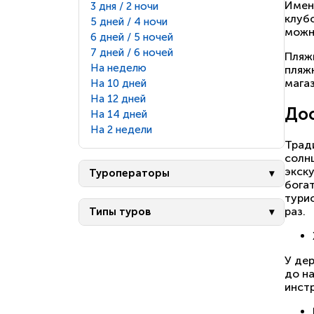
Имен
3 дня / 2 ночи
клуб
5 дней / 4 ночи
можн
6 дней / 5 ночей
7 дней / 6 ночей
Пляж
На неделю
пляж
магаз
На 10 дней
На 12 дней
Дос
На 14 дней
На 2 недели
Трад
солн
экск
Туроператоры
бога
турис
раз.
Типы туров
У де
до н
инст