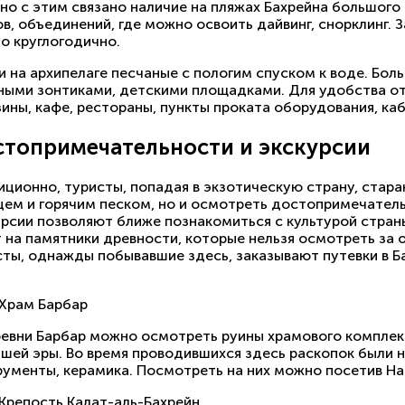
но с этим связано наличие на пляжах Бахрейна большого
ов, объединений, где можно освоить дайвинг, снорклинг.
о круглогодично.
и на архипелаге песчаные с пологим спуском к воде. Бол
ными зонтиками, детскими площадками. Для удобства о
ины, кафе, рестораны, пункты проката оборудования, ка
топримечательности и экскурсии
иционно, туристы, попадая в экзотическую страну, стара
цем и горячим песком, но и осмотреть достопримечатель
урсии позволяют ближе познакомиться с культурой стран
т на памятники древности, которые нельзя осмотреть за
ты, однажды побывавшие здесь, заказывают путевки в Ба
Храм Барбар
ревни Барбар можно осмотреть руины храмового комплекса
ашей эры. Во время проводившихся здесь раскопок были 
рументы, керамика. Посмотреть на них можно посетив Н
Крепость Калат-аль-Бахрейн