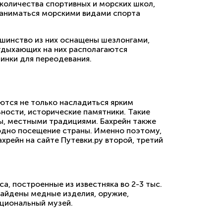
 количества спортивных и морских школ,
 Заниматься морскими видами спорта
ьшинство из них оснащены шезлонгами,
тдыхающих на них располагаются
бинки для переодевания.
ются не только насладиться ярким
ности, исторические памятники. Такие
ы, местными традициями. Бахрейн также
 одно посещение страны. Именно поэтому,
хрейн на сайте Путевки.ру второй, третий
, построенные из известняка во 2-3 тыс.
найдены медные изделия, оружие,
ациональный музей.