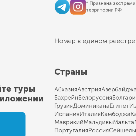
* Признана экстреми
территории РФ
Номер в едином реестре
Страны
йте туры
Абхазия
Австрия
Азербайдж
риложении
Бахрейн
Белоруссия
Болгари
Грузия
Доминикана
Египет
И
Испания
Италия
Камбоджа
К
Маврикий
Мальдивы
Мальта
Португалия
Россия
Сейшел