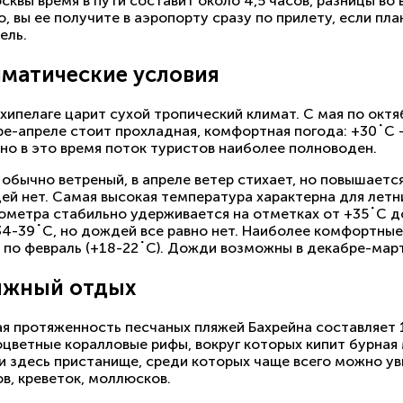
сквы время в пути составит около 4,5 часов, разницы во 
, вы ее получите в аэропорту сразу по прилету, если п
ель.
матические условия
хипелаге царит сухой тропический климат. С мая по октя
ре-апреле стоит прохладная, комфортная погода: +30˚С 
но в это время поток туристов наиболее полноводен.
обычно ветреный, в апреле ветер стихает, но повышаетс
й нет. Самая высокая температура характерна для летни
ометра стабильно удерживается на отметках от +35˚С д
34-39˚С, но дождей все равно нет. Наиболее комфортные
 по февраль (+18-22˚С). Дожди возможны в декабре-марте
яжный отдых
я протяженность песчаных пляжей Бахрейна составляет 16
оцветные коралловые рифы, вокруг которых кипит бурная
и здесь пристанище, среди которых чаще всего можно ув
в, креветок, моллюсков.