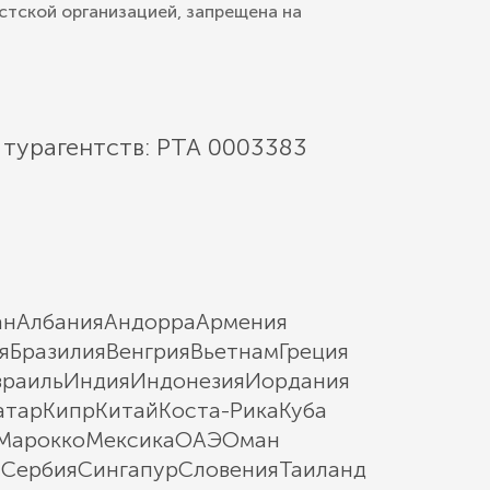
стской организацией, запрещена на
 турагентств: РТА 0003383
ан
Албания
Андорра
Армения
я
Бразилия
Венгрия
Вьетнам
Греция
зраиль
Индия
Индонезия
Иордания
атар
Кипр
Китай
Коста-Рика
Куба
Марокко
Мексика
ОАЭ
Оман
ы
Сербия
Сингапур
Словения
Таиланд