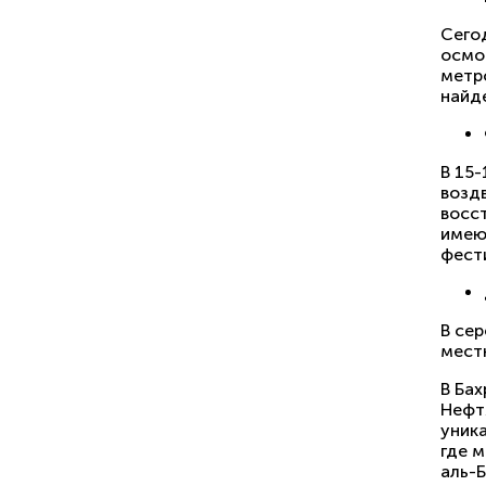
Сего
осмо
метро
найд
В 15-
воздв
восс
имею
фести
В се
мест
В Ба
Нефт
уник
где м
аль-