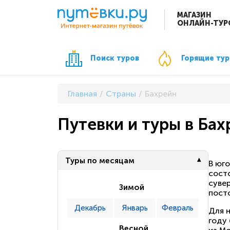
МАГАЗИН
ОНЛАЙН-ТУР
Поиск туров
Горящие ту
Главная
Страны
Бахрейн
Путевки и туры в Бах
Туры по месяцам
В юго
сост
суве
Зимой
пост
Декабрь
Январь
Февраль
Для 
году
Весной