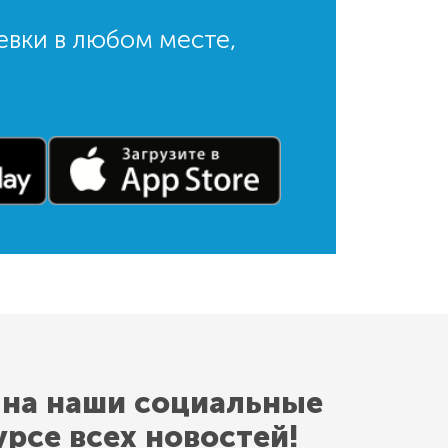
евки в любом месте,
 на наши социальные
урсе всех новостей!