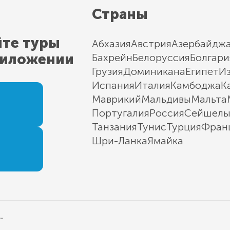
Страны
йте туры
Абхазия
Австрия
Азербайдж
риложении
Бахрейн
Белоруссия
Болгари
Грузия
Доминикана
Египет
И
Испания
Италия
Камбоджа
К
Маврикий
Мальдивы
Мальта
Португалия
Россия
Сейшел
Танзания
Тунис
Турция
Фран
Шри-Ланка
Ямайка
"