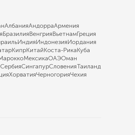
ан
Албания
Андорра
Армения
я
Бразилия
Венгрия
Вьетнам
Греция
зраиль
Индия
Индонезия
Иордания
атар
Кипр
Китай
Коста-Рика
Куба
Марокко
Мексика
ОАЭ
Оман
ы
Сербия
Сингапур
Словения
Таиланд
ция
Хорватия
Черногория
Чехия