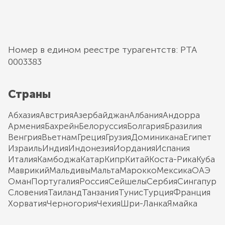
Номер в едином реестре турагентств: РТА
0003383
Страны
Абхазия
Австрия
Азербайджан
Албания
Андорра
Армения
Бахрейн
Белоруссия
Болгария
Бразилия
Венгрия
Вьетнам
Греция
Грузия
Доминикана
Египет
Израиль
Индия
Индонезия
Иордания
Испания
Италия
Камбоджа
Катар
Кипр
Китай
Коста-Рика
Куба
Маврикий
Мальдивы
Мальта
Марокко
Мексика
ОАЭ
Оман
Португалия
Россия
Сейшелы
Сербия
Сингапур
Словения
Таиланд
Танзания
Тунис
Турция
Франция
Хорватия
Черногория
Чехия
Шри-Ланка
Ямайка