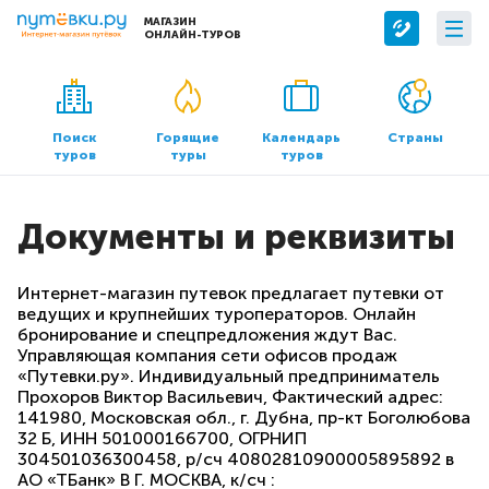
МАГАЗИН
ОНЛАЙН-ТУРОВ
Сервисы
О компании
Бронирование отелей
О нас
Поиск
Горящие
Календарь
Страны
туров
туры
туров
Трансфер
Контакты
Страхование
Команда
Документы и реквизиты
Документы и реквизиты
Офисы продаж
Интернет-магазин путевок предлагает путевки от
ведущих и крупнейших туроператоров. Онлайн
бронирование и спецпредложения ждут Вас.
Управляющая компания сети офисов продаж
«Путевки.ру». Индивидуальный предприниматель
Прохоров Виктор Васильевич, Фактический адрес:
141980, Московская обл., г. Дубна, пр-кт Боголюбова
32 Б, ИНН 501000166700, ОГРНИП
304501036300458, р/сч 40802810900005895892 в
АО «ТБанк» В Г. МОСКВА, к/сч :