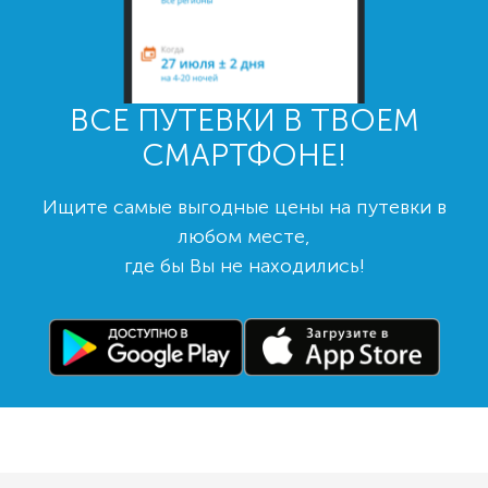
ВСЕ ПУТЕВКИ В ТВОЕМ
СМАРТФОНЕ!
Ищите самые выгодные цены на путевки в
любом месте,
где бы Вы не находились!