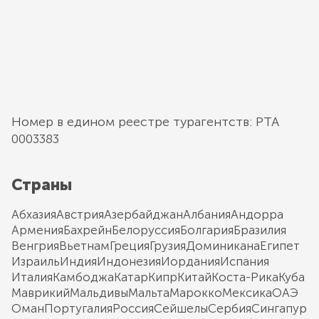
Номер в едином реестре турагентств: РТА
0003383
Страны
Абхазия
Австрия
Азербайджан
Албания
Андорра
Армения
Бахрейн
Белоруссия
Болгария
Бразилия
Венгрия
Вьетнам
Греция
Грузия
Доминикана
Египет
Израиль
Индия
Индонезия
Иордания
Испания
Италия
Камбоджа
Катар
Кипр
Китай
Коста-Рика
Куба
Маврикий
Мальдивы
Мальта
Марокко
Мексика
ОАЭ
Оман
Португалия
Россия
Сейшелы
Сербия
Сингапур