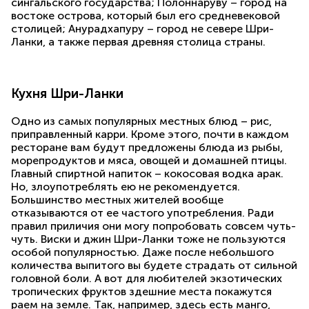
сингальского государства; Полоннаруву – город на
востоке острова, который был его средневековой
столицей; Анурадхапуру – город не севере Шри-
Ланки, а также первая древняя столица страны.
Кухня Шри-Ланки
Одно из самых популярных местных блюд – рис,
приправленный карри. Кроме этого, почти в каждом
ресторане вам будут предложены блюда из рыбы,
морепродуктов и мяса, овощей и домашней птицы.
Главный спиртной напиток – кокосовая водка арак.
Но, злоупотреблять ею не рекомендуется.
Большинство местных жителей вообще
отказываются от ее частого употребления. Ради
правил приличия они могу попробовать совсем чуть-
чуть. Виски и джин Шри-Ланки тоже не пользуются
особой популярностью. Даже после небольшого
количества выпитого вы будете страдать от сильной
головной боли. А вот для любителей экзотических
тропических фруктов здешние места покажутся
раем на земле. Так, например, здесь есть манго,