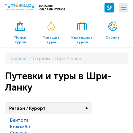
МАГАЗИН
ОНЛАЙН-ТУРОВ
Сервисы
О компании
Бронирование отелей
О нас
Поиск
Горящие
Календарь
Страны
туров
туры
туров
Трансфер
Контакты
Страхование
Команда
Главная
Страны
Шри-Ланка
Документы и реквизиты
Путевки и туры в Шри-
Офисы продаж
Ланку
Регион / Курорт
Бентота
Коломбо