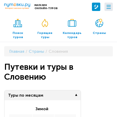
МАГАЗИН
ОНЛАЙН-ТУРОВ
Сервисы
О компании
Бронирование отелей
О нас
Поиск
Горящие
Календарь
Страны
туров
туры
туров
Трансфер
Контакты
Страхование
Команда
Главная
Страны
Словения
Документы и реквизиты
Путевки и туры в
Офисы продаж
Словению
Туры по месяцам
Зимой