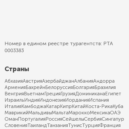
Номер в едином реестре турагентств: РТА
0003383
Страны
Абхазия
Австрия
Азербайджан
Албания
Андорра
Армения
Бахрейн
Белоруссия
Болгария
Бразилия
Венгрия
Вьетнам
Греция
Грузия
Доминикана
Египет
Израиль
Индия
Индонезия
Иордания
Испания
Италия
Камбоджа
Катар
Кипр
Китай
Коста-Рика
Куба
Маврикий
Мальдивы
Мальта
Марокко
Мексика
ОАЭ
Оман
Португалия
Россия
Сейшелы
Сербия
Сингапур
Словения
Таиланд
Танзания
Тунис
Турция
Франция