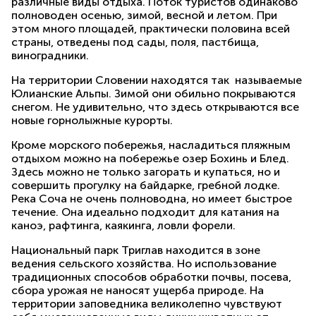
различные виды отдыха. Поток туристов одинаково
полноводен осенью, зимой, весной и летом. При
этом много площадей, практически половина всей
страны, отведены под сады, поля, пастбища,
виноградники.
На территории Словении находятся так называемые
Юлианские Альпы. Зимой они обильно покрываются
снегом. Не удивительно, что здесь открываются все
новые горнолыжные курорты.
Кроме морского побережья, насладиться пляжным
отдыхом можно на побережье озер Бохинь и Блед.
Здесь можно не только загорать и купаться, но и
совершить прогулку на байдарке, гребной лодке.
Река Соча не очень полноводна, но имеет быстрое
течение. Она идеально подходит для катания на
каноэ, рафтинга, каякинга, ловли форели.
Национальный парк Триглав находится в зоне
ведения сельского хозяйства. Но использование
традиционных способов обработки почвы, посева,
сбора урожая не наносят ущерба природе. На
территории заповедника великолепно чувствуют