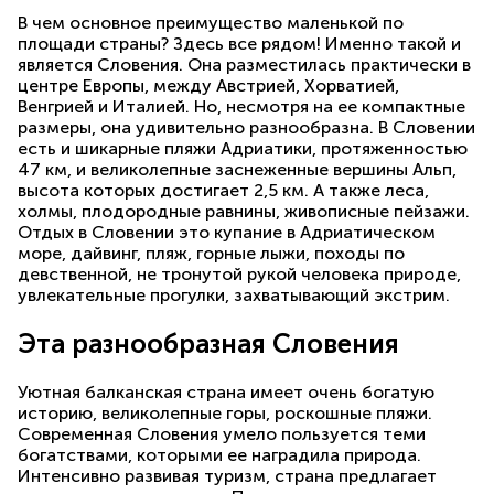
В чем основное преимущество маленькой по
площади страны? Здесь все рядом! Именно такой и
является Словения. Она разместилась практически в
центре Европы, между Австрией, Хорватией,
Венгрией и Италией. Но, несмотря на ее компактные
размеры, она удивительно разнообразна. В Словении
есть и шикарные пляжи Адриатики, протяженностью
47 км, и великолепные заснеженные вершины Альп,
высота которых достигает 2,5 км. А также леса,
холмы, плодородные равнины, живописные пейзажи.
Отдых в Словении это купание в Адриатическом
море, дайвинг, пляж, горные лыжи, походы по
девственной, не тронутой рукой человека природе,
увлекательные прогулки, захватывающий экстрим.
Эта разнообразная Словения
Уютная балканская страна имеет очень богатую
историю, великолепные горы, роскошные пляжи.
Современная Словения умело пользуется теми
богатствами, которыми ее наградила природа.
Интенсивно развивая туризм, страна предлагает