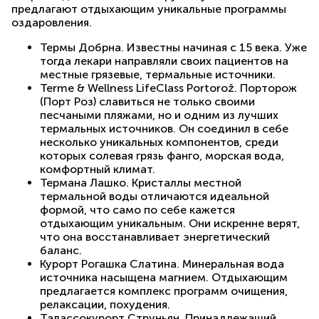
предлагают отдыхающим уникальные программы
оздаровления.
Термы Добрна. Известны начиная с 15 века. Уже
тогда лекари направляли своих пациентов на
местные грязевые, термальные источники.
Terme & Wellness LifeClass Portorož. Порторож
(Порт Роз) славиться не только своими
песчаными пляжами, но и одним из лучших
термальных источников. Он соединил в себе
несколько уникальных компонентов, среди
которых солевая грязь фанго, морская вода,
комфортный климат.
Термана Лашко. Кристаллы местной
термальной воды отличаются идеальной
формой, что само по себе кажется
отдыхающим уникальным. Они искренне верят,
что она восстанавливает энергетический
баланс.
Курорт Рогашка Слатина. Минеральная вода
источника насыщена магнием. Отдыхающим
предлагается комплекс программ очищения,
релаксации, похудения.
Талассокурорт Струньян. Принадлежащий