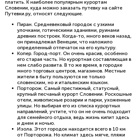
платить. К наиболее популярным курортам
Словении, куда можно заказать путевку на сайте
Путевки.ру, относят следующие.
Пиран. Средневековый городок с узкими
улочками, готическими зданиями, руинами
древних построек. Когда-то, много веков назад,
он принадлежал Венеции, что наложило
определенный отпечаток на его культуру.
Копер. Город-порт. Он очень красив, особенно
его старая часть. Но курортная составляющая в
нем слабо развита. В то же время, в городке
много торговых центров, магазинов. Местные
жители в быту пользуются не только
словенским, но и итальянским языком.
Порторож. Самый престижный, статусный,
крупный песчаный курорт Словении. Роскошные
отели, живописные розарии и парки, ухоженные
улицы. Но выбирая его из списка курортных
направлений, учтите, что он не очень подходит
для семейного отдыха, ведь жизнь кипит здесь
и днем и ночью.
Изола. Этот городок находится всего в 10 км
от Порторожа. Но климат здесь мягче, пляжи