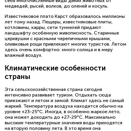
себя многочисленные виды диких животных от
медведей, рысей, волков, до оленей и косуль.
Известняковое плато Карст образовалось миллионы
лет тому назад. Пещеры, известняковые плиты,
котловины, карры, сети туннелей придают
ландшафту особенную живописность. Старинные
церквушки с красными черепичными крышами,
оливковые рощи привлекают многих туристов. Летом
здесь очень комфортно: много солнца и в меру
влажный воздух.
Климатические особенности
страны
Эта сельскохозяйственная страна сегодня
интенсивно развивает туризм. Отдыхать сюда
приезжают и летом и зимой. Климат здесь не самый
жаркий. Температура воздуха находится обычно на
уровне +23-25°С. Иногда, в особенно жаркое лето,
она может доходить до +27-29°С. Максимально
высокие температурные значения воды приходятся
на вторую половину лета. В это время она