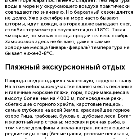
В сентябре жара постепенно спадает. Температура
воды в море и у окружающего воздуха практически
совпадают по значению. Но бархатный сезон длится
не долго. Уже в октябре на море часто бывают
штормы, идут дожди, а в горах даже выпадает снег,
столбик термометра опускается до +18°С. Такая
«мокрая», но мягкая погода продлится весь ноябрь.
Заморозков здесь не бывает, даже в самые
холодные месяца (январь-февраль) температура не
бывает ниже+3-8°С.
Пляжный экскурсионный отдых
Природа щедро одарила маленькую, гордую страну.
На этом небольшом участке планеты есть песчаные
и галечные морские пляжи, горы, поднимающиеся в
высоту более чем на 4000 м, полноводные реки,
сбегающие с горного хребта, карстовые пещеры,
самые глубокие на всей Земле, красивейшее горное
озеро Рица, грабовые, буковые, дубовые леса. Богат
и животный мир страны: морская и речная рыба, в
том числе дельфины и акула-катран, исчезающие и
редкие виды птиц (белые цапли, розовые пеликаны,