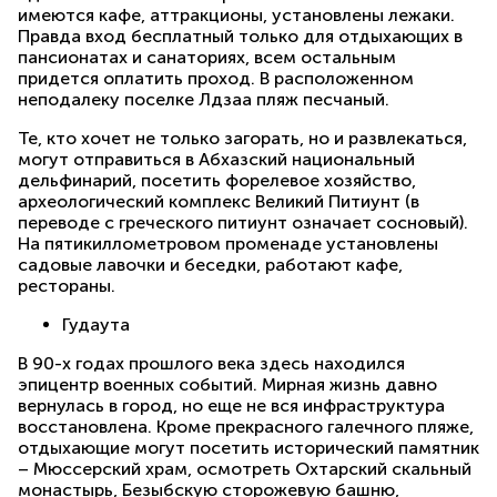
имеются кафе, аттракционы, установлены лежаки.
Правда вход бесплатный только для отдыхающих в
пансионатах и санаториях, всем остальным
придется оплатить проход. В расположенном
неподалеку поселке Лдзаа пляж песчаный.
Те, кто хочет не только загорать, но и развлекаться,
могут отправиться в Абхазский национальный
дельфинарий, посетить форелевое хозяйство,
археологический комплекс Великий Питиунт (в
переводе с греческого питиунт означает сосновый).
На пятикиллометровом променаде установлены
садовые лавочки и беседки, работают кафе,
рестораны.
Гудаута
В 90-х годах прошлого века здесь находился
эпицентр военных событий. Мирная жизнь давно
вернулась в город, но еще не вся инфраструктура
восстановлена. Кроме прекрасного галечного пляже,
отдыхающие могут посетить исторический памятник
– Мюссерский храм, осмотреть Охтарский скальный
монастырь, Безыбскую сторожевую башню,