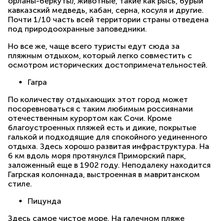
орланы-беркуты), животные, такие как рысь, бурый
кавказский медведь, кабан, серна, косуля и другие.
Почти 1/10 часть всей территории страны отведена
под природоохранные заповедники.
Но все же, чаще всего туристы едут сюда за
пляжным отдыхом, который легко совместить с
осмотром исторических достопримечательностей.
Гагра
По количеству отдыхающих этот город может
посоревноваться с таким любимым россиянами
отечественным курортом как Сочи. Кроме
благоустроенных пляжей есть и дикие, покрытые
галькой и подходящие для спокойного уединенного
отдыха. Здесь хорошо развитая инфраструктура. На
6 км вдоль моря протянулся Приморский парк,
заложенный еще в 1902 году. Неподалеку находится
Гагрская колоннада, выстроенная в мавританском
стиле.
Пицунда
Здесь самое чистое море. На галечном пляже