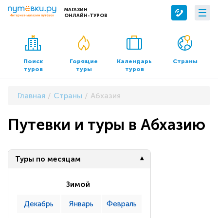
МАГАЗИН
ОНЛАЙН-ТУРОВ
Сервисы
О компании
Бронирование отелей
О нас
Поиск
Горящие
Календарь
Страны
туров
туры
туров
Трансфер
Контакты
Страхование
Команда
Главная
Страны
Абхазия
Документы и реквизиты
Путевки и туры в Абхазию
Офисы продаж
Туры по месяцам
Зимой
Декабрь
Январь
Февраль