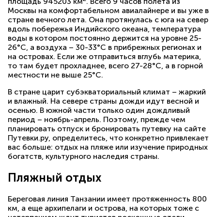
площадь 945203 км
. Всего 9 часов полета из
Москвы на комфортабельном авиалайнере и вы уже в
стране вечного лета. Она протянулась с юга на север
вдоль побережья Индийского океана, температура
воды в котором постоянно держится на уровне 25-
26°С, а воздуха – 30-33°С в прибрежных регионах и
на островах. Если же отправиться вглубь материка,
то там будет прохладнее, всего 27-28°С, а в горной
местности не выше 25°С.
В стране царит субэкваториальный климат – жаркий
и влажный. На севере страны дожди идут весной и
осенью. В южной части только один дождливый
период – ноябрь-апрель. Поэтому, прежде чем
планировать отпуск и бронировать путевку на сайте
Путевки.ру, определитесь, что конкретно привлекает
вас больше: отдых на пляже или изучение природных
богатств, культурного наследия страны.
Пляжный отдых
Береговая линия Танзании имеет протяженность 800
км, а еще архипелаги и острова, на которых тоже с