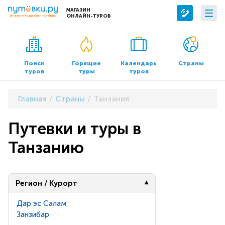
МАГАЗИН
ОНЛАЙН-ТУРОВ
Сервисы
О компании
Бронирование отелей
О нас
Поиск
Горящие
Календарь
Страны
туров
туры
туров
Трансфер
Контакты
Страхование
Команда
Главная
Страны
Танзания
Документы и реквизиты
Путевки и туры в
Офисы продаж
Танзанию
Регион / Курорт
Дар эс Салам
Занзибар