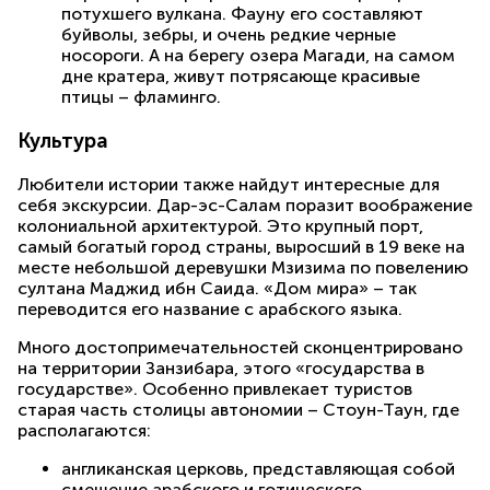
потухшего вулкана. Фауну его составляют
буйволы, зебры, и очень редкие черные
носороги. А на берегу озера Магади, на самом
дне кратера, живут потрясающе красивые
птицы – фламинго.
Культура
Любители истории также найдут интересные для
себя экскурсии. Дар-эс-Салам поразит воображение
колониальной архитектурой. Это крупный порт,
самый богатый город страны, выросший в 19 веке на
месте небольшой деревушки Мзизима по повелению
султана Маджид ибн Саида. «Дом мира» – так
переводится его название с арабского языка.
Много достопримечательностей сконцентрировано
на территории Занзибара, этого «государства в
государстве». Особенно привлекает туристов
старая часть столицы автономии – Стоун-Таун, где
располагаются:
англиканская церковь, представляющая собой
смешение арабского и готического