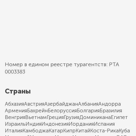
Номер в едином реестре турагентств: РТА
0003383
Страны
Абхазия
Австрия
Азербайджан
Албания
Андорра
Армения
Бахрейн
Белоруссия
Болгария
Бразилия
Венгрия
Вьетнам
Греция
Грузия
Доминикана
Египет
Израиль
Индия
Индонезия
Иордания
Испания
Италия
Камбоджа
Катар
Кипр
Китай
Коста-Рика
Куба