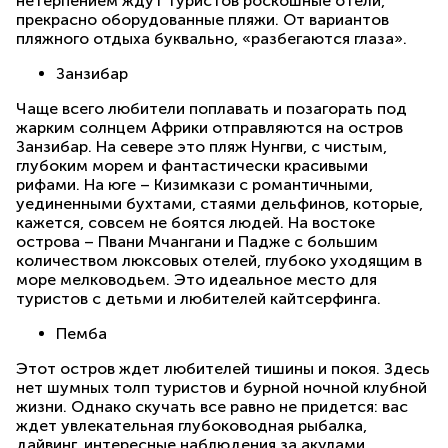
нетерпением ждут туристов роскошные отели,
прекрасно оборудованные пляжи. От вариантов
пляжного отдыха буквально, «разбегаются глаза».
Занзибар
Чаще всего любители поплавать и позагорать под
жарким солнцем Африки отправляются на остров
Занзибар. На севере это пляж Нунгви, с чистым,
глубоким морем и фантастически красивыми
рифами. На юге – Кизимкази с романтичными,
уединенными бухтами, стаями дельфинов, которые,
кажется, совсем не боятся людей. На востоке
острова – Пвани Мчангани и Падже с большим
количеством люксовых отелей, глубоко уходящим в
море мелководьем. Это идеальное место для
туристов с детьми и любителей кайтсерфинга.
Пемба
Этот остров ждет любителей тишины и покоя. Здесь
нет шумных толп туристов и бурной ночной клубной
жизни. Однако скучать все равно не придется: вас
ждет увлекательная глубоководная рыбалка,
дайвинг, интересные наблюдения за акулами,