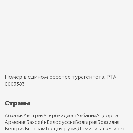
Номер в едином реестре турагентств: РТА
0003383
Страны
Абхазия
Австрия
Азербайджан
Албания
Андорра
Армения
Бахрейн
Белоруссия
Болгария
Бразилия
Венгрия
Вьетнам
Греция
Грузия
Доминикана
Египет