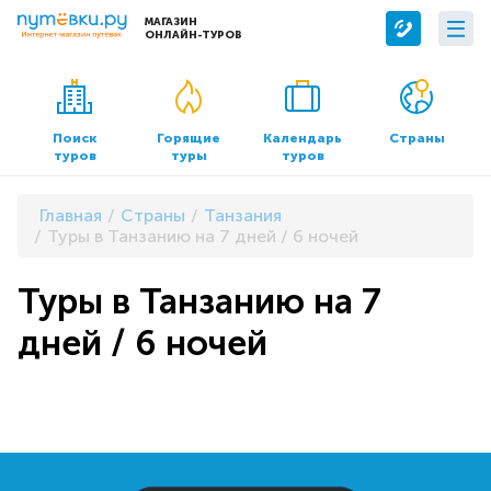
МАГАЗИН
ОНЛАЙН-ТУРОВ
Сервисы
О компании
Бронирование отелей
О нас
Поиск
Горящие
Календарь
Страны
туров
туры
туров
Трансфер
Контакты
Страхование
Команда
Главная
Страны
Танзания
Документы и реквизиты
Туры в Танзанию на 7 дней / 6 ночей
Офисы продаж
Туры в Танзанию на 7
дней / 6 ночей