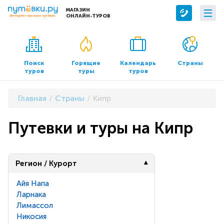
МАГАЗИН
ОНЛАЙН-ТУРОВ
Сервисы
О компании
Бронирование отелей
О нас
Поиск
Горящие
Календарь
Страны
туров
туры
туров
Трансфер
Контакты
Страхование
Команда
Главная
Страны
Кипр
Документы и реквизиты
Путевки и туры на Кипр
Офисы продаж
Регион / Курорт
Айя Напа
Ларнака
Лимассол
Никосия