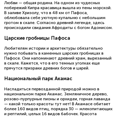
Любви — общая родина. На одном из чудесных
побережий Кипра красавица вышла из пены морской.
В заливе Хризолу, что в 48 км от Пафоса,
облюбовала себе уютную купальню с небольшим
гротом в скале. Согласно древней легенде, здесь
происходили свидания Афродиты с богом Адонисом.
Царские гробницы Пафоса
Любителям истории и архитектуры обязательно
нужно побывать в каменных царских гробницах в
Пафосе. Они напоминают древний храм, вырезанный
в скале. Кажется, что в его темных уголках еще
прячутся призраки древних богов и царей.
Национальный парк Акамас
Насладиться первозданной природой можно в
национальном парке Акамас. Земляничное дерево,
розово-пурпурные пионы и орхидеи, горная лаванда
— какой только красоты тут нет! В Акамасе обитает
более 160 видов птиц, порядка 30 — млекопитающих
и рептилий, целых 16 видов бабочек. Красота