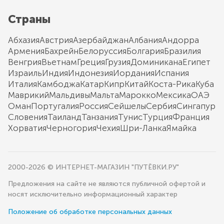
Страны
Абхазия
Австрия
Азербайджан
Албания
Андорра
Армения
Бахрейн
Белоруссия
Болгария
Бразилия
Венгрия
Вьетнам
Греция
Грузия
Доминикана
Египет
Израиль
Индия
Индонезия
Иордания
Испания
Италия
Камбоджа
Катар
Кипр
Китай
Коста-Рика
Куба
Маврикий
Мальдивы
Мальта
Марокко
Мексика
ОАЭ
Оман
Португалия
Россия
Сейшелы
Сербия
Сингапур
Словения
Таиланд
Танзания
Тунис
Турция
Франция
Хорватия
Черногория
Чехия
Шри-Ланка
Ямайка
2000-2026 © ИНТЕРНЕТ-МАГАЗИН "ПУТЁВКИ.РУ"
Предложения на сайте не являются публичной офертой и
носят исключительно информационный характер
Положение об обработке персональных данных