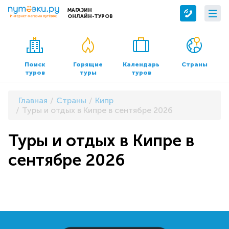
МАГАЗИН
ОНЛАЙН-ТУРОВ
Сервисы
О компании
Бронирование отелей
О нас
Поиск
Горящие
Календарь
Страны
туров
туры
туров
Трансфер
Контакты
Страхование
Команда
Главная
Страны
Кипр
Документы и реквизиты
Туры и отдых в Кипре в сентябре 2026
Офисы продаж
Туры и отдых в Кипре в
сентябре 2026