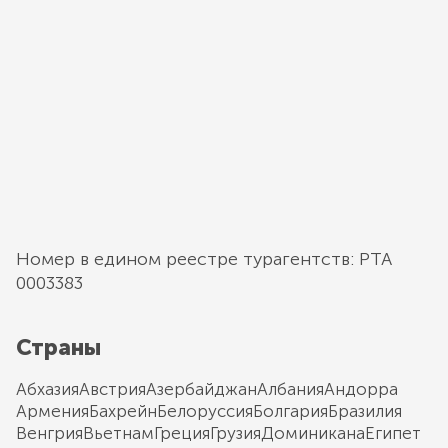
Номер в едином реестре турагентств: РТА
0003383
Страны
Абхазия
Австрия
Азербайджан
Албания
Андорра
Армения
Бахрейн
Белоруссия
Болгария
Бразилия
Венгрия
Вьетнам
Греция
Грузия
Доминикана
Египет