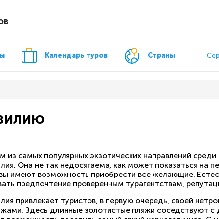
ОВ
ры
Календарь туров
Страны
Сер
азилию
м из самых популярных экзотических направлений среди 
лия. Она не так недосягаема, как может показаться на пе
вы имеют возможность приобрести все желающие. Естес
вать предпочтение проверенным турагентствам, репутаци
илия привлекает туристов, в первую очередь, своей нет
ажами. Здесь длинные золотистые пляжи соседствуют с 