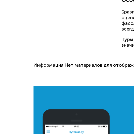
Браз
оцен
фасол
всег
Туры
знач
Информация
Нет материалов для отображе