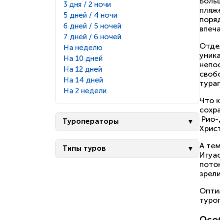
Боль
3 дня / 2 ночи
пляже
5 дней / 4 ночи
поряд
6 дней / 5 ночей
впеча
7 дней / 6 ночей
Отдел
На неделю
уника
На 10 дней
непо
На 12 дней
своб
На 14 дней
тура
На 2 недели
Что 
сохр
Рио-
Туроператоры
Хрис
А те
Типы туров
Игуа
пото
зрел
Опти
туро
Осо