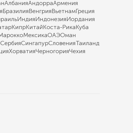
ан
Албания
Андорра
Армения
я
Бразилия
Венгрия
Вьетнам
Греция
зраиль
Индия
Индонезия
Иордания
атар
Кипр
Китай
Коста-Рика
Куба
Марокко
Мексика
ОАЭ
Оман
ы
Сербия
Сингапур
Словения
Таиланд
ция
Хорватия
Черногория
Чехия