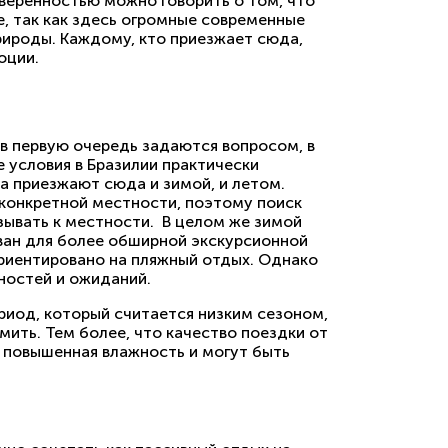
веренностью можно говорить о том, что
, так как здесь огромные современные
рироды. Каждому, кто приезжает сюда,
оции.
, в первую очередь задаются вопросом, в
 условия в Бразилии практически
ра приезжают сюда и зимой, и летом.
 конкретной местности, поэтому поиск
зывать к местности. В целом же зимой
ван для более обширной экскурсионной
ориентировано на пляжный отдых. Однако
ностей и ожиданий.
риод, который считается низким сезоном,
мить. Тем более, что качество поездки от
т повышенная влажность и могут быть