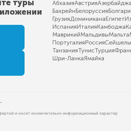
йте туры
Абхазия
Австрия
Азербайдж
риложении
Бахрейн
Белоруссия
Болгари
Грузия
Доминикана
Египет
И
Испания
Италия
Камбоджа
К
Маврикий
Мальдивы
Мальта
Португалия
Россия
Сейшел
Танзания
Тунис
Турция
Фран
Шри-Ланка
Ямайка
"
офертой и носят исключительно информационный характер