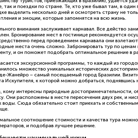
шинству туристов, приезжающих в Бразилию, удается уда
, так и поездки по стране. Те, кто уже бывал там, в один
ке выделить несколько дней и осмотреть страну не толь
тления и эмоции, которые запомнятся на всю жизнь.
ьного внимания заслуживает карнавал. Все действо зани
лен. Бронирование мест в гостинице рекомендуется осущ
средственно перед проведением карнавала они взлетают 
одные места очень сложно. Забронировать тур по ценам 
генту, и он поможет подобрать оптимальное решение в 
касается экскурсионной программы, то каждый из городо
анилось множество уникальных исторических достоприме
де-Жанейро – самый посещаемый город Бразилии. Визитн
та Искупителя, к которой можно добраться, поднявшись н
м, кому интересны природные достопримечательности, о
су. Они расположены в месте пересечения двух рек, и н
к воды. Сюда обязательно стоит приехать и собственны
ище.
мальное соотношение стоимости и качества тура можно 
ператоров, и подобрав лучшее решение.
бенности национальной кухни