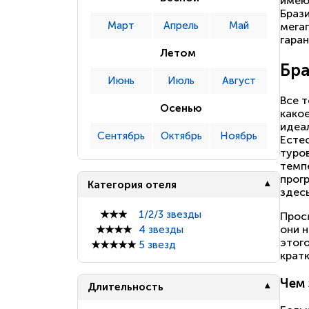
имею
Браз
Март
Апрель
Май
мега
гара
Летом
Бра
Июнь
Июль
Август
Все т
Осенью
како
идеал
Сентябрь
Октябрь
Ноябрь
Есте
туро
темп
прог
Категория отеля
здес
★★★
1/2/3 звезды
Прос
они н
★★★★
4 звезды
этого
★★★★★
5 звезд
крат
Чем 
Длительность