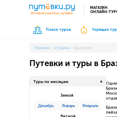
МАГАЗИН
ОНЛАЙН-ТУР
Поиск туров
Горящие ту
Главная
Страны
Бразилия
Путевки и туры в Бр
Туры по месяцам
Одни
Брази
Моск
Зимой
отда
Декабрь
Январь
Февраль
Браз
пейз
Весной