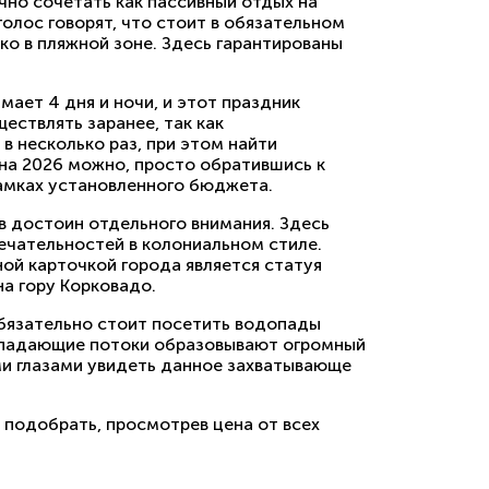
чно сочетать как пассивный отдых на
 голос говорят, что стоит в обязательном
ко в пляжной зоне. Здесь гарантированы
мает 4 дня и ночи, и этот праздник
ествлять заранее, так как
в несколько раз, при этом найти
на 2026 можно, просто обратившись к
рамках установленного бюджета.
в достоин отдельного внимания. Здесь
чательностей в колониальном стиле.
ой карточкой города является статуя
а гору Корковадо.
бязательно стоит посетить водопады
испадающие потоки образовывают огромный
ми глазами увидеть данное захватывающе
подобрать, просмотрев цена от всех