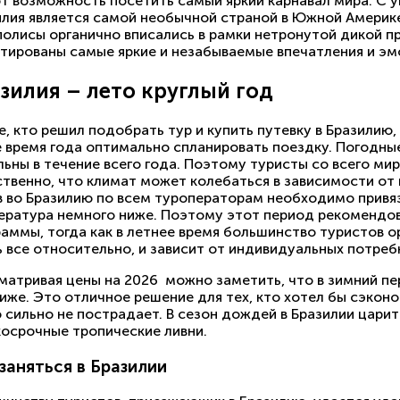
т возможность посетить самый яркий карнавал мира. С у
илия является самой необычной страной в Южной Америке
полисы органично вписались в рамки нетронутой дикой п
нтированы самые яркие и незабываемые впечатления и эм
зилия – лето круглый год
е, кто решил подобрать тур и купить путевку в Бразилию
е время года оптимально спланировать поездку. Погодные
ьны в течение всего года. Поэтому туристы со всего ми
ственно, что климат может колебаться в зависимости от
в во Бразилию по всем туроператорам необходимо привя
ература немного ниже. Поэтому этот период рекомендо
раммы, тогда как в летнее время большинство туристов 
ь все относительно, и зависит от индивидуальных потреб
матривая цены на 2026 можно заметить, что в зимний пе
иже. Это отличное решение для тех, кто хотел бы сэконо
 сильно не пострадает. В сезон дождей в Бразилии цари
косрочные тропические ливни.
заняться в Бразилии