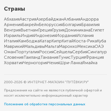
Страны
Абхазия
Австрия
Азербайджан
Албания
Андорра
Армения
Бахрейн
Белоруссия
Болгария
Бразилия
Венгрия
Вьетнам
Греция
Грузия
Доминикана
Египет
Израиль
Индия
Индонезия
Иордания
Испания
Италия
Камбоджа
Катар
Кипр
Китай
Коста-Рика
Куба
Маврикий
Мальдивы
Мальта
Марокко
Мексика
ОАЭ
Оман
Португалия
Россия
Сейшелы
Сербия
Сингапур
Словения
Таиланд
Танзания
Тунис
Турция
Франция
Хорватия
Черногория
Чехия
Шри-Ланка
Ямайка
2000-2026 © ИНТЕРНЕТ-МАГАЗИН "ПУТЁВКИ.РУ"
Предложения на сайте не являются публичной офертой и
носят исключительно информационный характер
Положение об обработке персональных данных