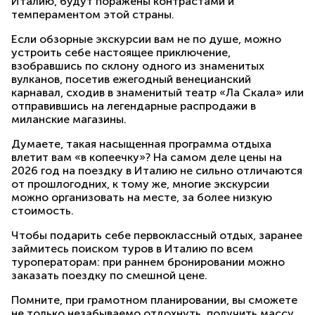
Италию, будут поражены контрастами и
темпераментом этой страны.
Если обзорные экскурсии вам не по душе, можно
устроить себе настоящее приключение,
взобравшись по склону одного из знаменитых
вулканов, посетив ежегодный венецианский
карнавал, сходив в знаменитый театр «Ла Скала» или
отправившись на легендарные распродажи в
миланские магазины.
Думаете, такая насыщенная программа отдыха
влетит вам «в копеечку»? На самом деле цены на
2026 год на поездку в Италию не сильно отличаются
от прошлогодних, к тому же, многие экскурсии
можно организовать на месте, за более низкую
стоимость.
Чтобы подарить себе первоклассный отдых, заранее
займитесь поиском туров в Италию по всем
туроператорам: при раннем бронировании можно
заказать поездку по смешной цене.
Помните, при грамотном планировании, вы сможете
не только незабываемо отдохнуть, получить массу