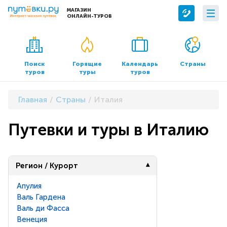
МАГАЗИН
ОНЛАЙН-ТУРОВ
Сервисы
О компании
Бронирование отелей
О нас
Поиск
Горящие
Календарь
Страны
туров
туры
туров
Трансфер
Контакты
Страхование
Команда
Главная
Страны
Италия
Документы и реквизиты
Путевки и туры в Италию
Офисы продаж
Регион / Курорт
Апулия
Валь Гардена
Валь ди Фасса
Венеция