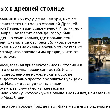
ых в древней столице
анный в 753 году до нашей эры, Рим по
у считается не только столицей Древней
кой Империи или современной Италии, но и
 мира. Как гласит легенда, город был
ден на семи холмах, где правили семь
ей. Сначала он был республикой, позже –
рией. Римляне очень бережно относятся ко
 тому, что завещали им предки, и что от
сталось.
ное, главная привлекательность столицы в
 что она полна неожиданностей. И для
о совершенно не нужно искать особые
а, достаточно просто прогуляться улицами
да. Наслаждаясь удивительными
ажами, вы случайно наткнетесь на
ную колону, которой уже больше тысячи лет, или загляне
р Михайлович.
ия этому городу придает тот факт, что в его приделах 