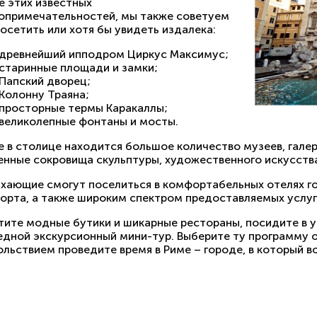
е этих известных
опримечательностей, мы также советуем
осетить или хотя бы увидеть издалека:
древнейший ипподром Циркус Максимус;
старинные площади и замки;
Папский дворец;
Колонну Траяна;
просторные термы Каракаллы;
великолепные фонтаны и мосты.
 в столице находится большое количество музеев, галер
енные сокровища скульптуры, художественного искусства
хающие смогут поселиться в комфортабельных отелях г
орта, а также широким спектром предоставляемых услуг
тите модные бутики и шикарные рестораны, посидите в у
едной экскурсионный мини-тур. Выберите ту программу о
льствием проведите время в Риме – городе, в который во