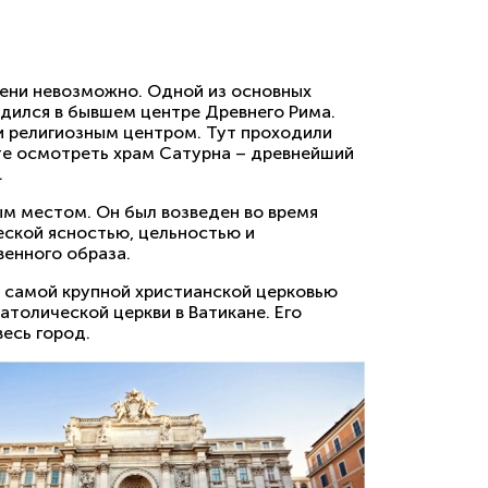
мени невозможно. Одной из основных
дился в бывшем центре Древнего Рима.
и религиозным центром. Тут проходили
те осмотреть храм Сатурна – древнейший
.
ым местом. Он был возведен во время
еской ясностью, цельностью и
венного образа.
мя самой крупной христианской церковью
толической церкви в Ватикане. Его
весь город.