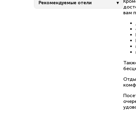
Кром
Рекомендуемые отели
дост
вам п
Также
бесц
Отды
комф
Посе
очер
удово