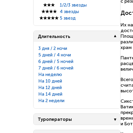
с рез
★★★
1/2/3 звезды
★★★★
4 звезды
Дос
★★★★★
5 звезд
Их н
дост
Площ
Длительность
разл
храм 
3 дня / 2 ночи
5 дней / 4 ночи
Пант
6 дней / 5 ночей
расц
7 дней / 6 ночей
вели
На неделю
Всего
На 10 дней
счит
На 12 дней
высот
На 14 дней
На 2 недели
Сикс
Вати
прекр
врем
Туроператоры
и Бот