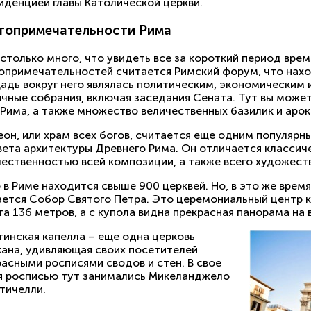
иденцией главы Католической церкви.
топримечательности Рима
астолько много, что увидеть все за короткий период вре
опримечательностей считается Римский форум, что нахо
адь вокруг него являлась политическим, экономическим 
ичные собрания, включая заседания Сената. Тут вы може
Рима, а также множество величественных базилик и арок
еон, или храм всех богов, считается еще одним популярн
вета архитектуры Древнего Рима. Он отличается классич
чественностью всей композиции, а также всего художест
 в Риме находится свыше 900 церквей. Но, в это же вре
ается Собор Святого Петра. Это церемониальный центр ка
а 136 метров, а с купола видна прекрасная панорама на 
тинская капелла – еще одна церковь
кана, удивляющая своих посетителей
асными росписями сводов и стен. В свое
я росписью тут занимались Микеланджело
тичелли.