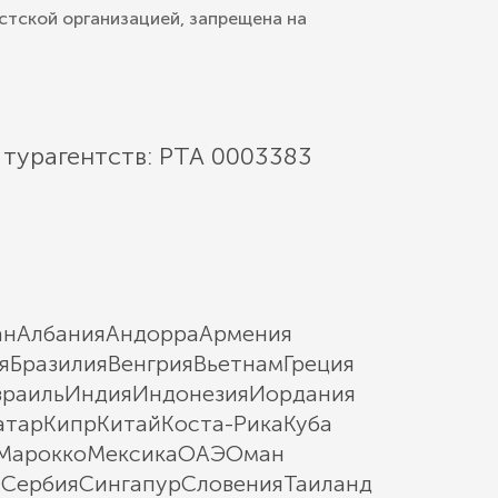
стской организацией, запрещена на
 турагентств: РТА 0003383
ан
Албания
Андорра
Армения
я
Бразилия
Венгрия
Вьетнам
Греция
зраиль
Индия
Индонезия
Иордания
атар
Кипр
Китай
Коста-Рика
Куба
Марокко
Мексика
ОАЭ
Оман
ы
Сербия
Сингапур
Словения
Таиланд