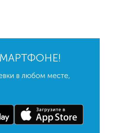
СМАРТФОНЕ!
евки в любом месте,