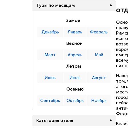
Туры по месяцам
отд
Зимой
Основ
прав
Декабрь
Январь
Февраль
Римс
всего
Весной
возве
корол
импе
Март
Апрель
Май
всему
них о
Летом
Навер
Июнь
Июль
Август
том,
этог
Осенью
мест
горо
Сентябрь
Октябрь
Ноябрь
пейз
антич
Федо
Категория отеля
Велич