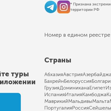
* Признана экстреми
территории РФ
Номер в едином реестре
Страны
йте туры
Абхазия
Австрия
Азербайдж
риложении
Бахрейн
Белоруссия
Болгари
Грузия
Доминикана
Египет
И
Испания
Италия
Камбоджа
К
Маврикий
Мальдивы
Мальта
Португалия
Россия
Сейшел