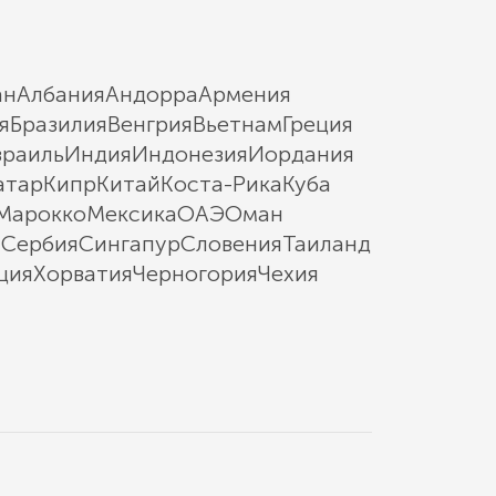
ан
Албания
Андорра
Армения
я
Бразилия
Венгрия
Вьетнам
Греция
зраиль
Индия
Индонезия
Иордания
атар
Кипр
Китай
Коста-Рика
Куба
Марокко
Мексика
ОАЭ
Оман
ы
Сербия
Сингапур
Словения
Таиланд
ция
Хорватия
Черногория
Чехия