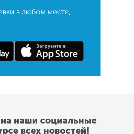
евки в любом месте,
 на наши социальные
урсе всех новостей!