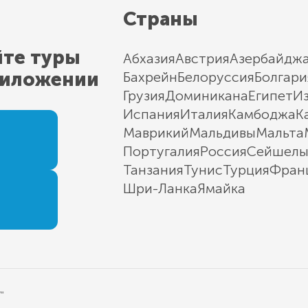
Страны
йте туры
Абхазия
Австрия
Азербайдж
риложении
Бахрейн
Белоруссия
Болгари
Грузия
Доминикана
Египет
И
Испания
Италия
Камбоджа
К
Маврикий
Мальдивы
Мальта
Португалия
Россия
Сейшел
Танзания
Тунис
Турция
Фран
Шри-Ланка
Ямайка
"