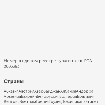
Номер в едином реестре турагентств: РТА
0003383
Страны
Абхазия
Австрия
Азербайджан
Албания
Андорра
Армения
Бахрейн
Белоруссия
Болгария
Бразилия
Венгрия
Вьетнам
Греция
Грузия
Доминикана
Египет