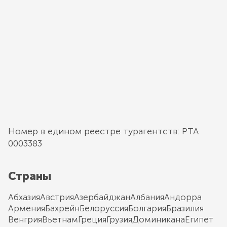
Номер в едином реестре турагентств: РТА
0003383
Страны
Абхазия
Австрия
Азербайджан
Албания
Андорра
Армения
Бахрейн
Белоруссия
Болгария
Бразилия
Венгрия
Вьетнам
Греция
Грузия
Доминикана
Египет