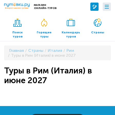
МАГАЗИН
ОНЛАЙН-ТУРОВ
Сервисы
О компании
Бронирование отелей
О нас
Поиск
Горящие
Календарь
Страны
туров
туры
туров
Трансфер
Контакты
Страхование
Команда
Главная
Страны
Италия
Рим
Документы и реквизиты
Туры в Рим (Италия) в июне 2027
Офисы продаж
Туры в Рим (Италия) в
июне 2027