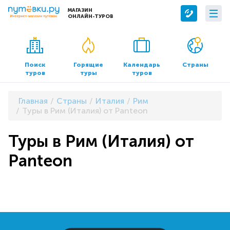
МАГАЗИН
ОНЛАЙН-ТУРОВ
Сервисы
О компании
Бронирование отелей
О нас
Поиск
Горящие
Календарь
Страны
туров
туры
туров
Трансфер
Контакты
Страхование
Команда
Главная
Страны
Италия
Рим
Документы и реквизиты
Туры в Рим (Италия) от Panteon
Офисы продаж
Туры в Рим (Италия) от
Panteon