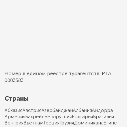
Номер в едином реестре турагентств: РТА
0003383
Страны
Абхазия
Австрия
Азербайджан
Албания
Андорра
Армения
Бахрейн
Белоруссия
Болгария
Бразилия
Венгрия
Вьетнам
Греция
Грузия
Доминикана
Египет