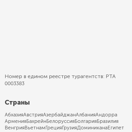
Номер в едином реестре турагентств: РТА
0003383
Страны
Абхазия
Австрия
Азербайджан
Албания
Андорра
Армения
Бахрейн
Белоруссия
Болгария
Бразилия
Венгрия
Вьетнам
Греция
Грузия
Доминикана
Египет