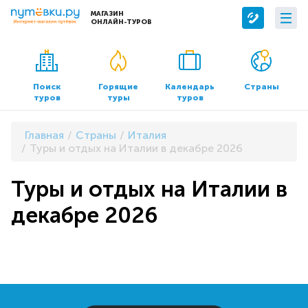
МАГАЗИН
ОНЛАЙН-ТУРОВ
Сервисы
О компании
Бронирование отелей
О нас
Поиск
Горящие
Календарь
Страны
туров
туры
туров
Трансфер
Контакты
Страхование
Команда
Главная
Страны
Италия
Документы и реквизиты
Туры и отдых на Италии в декабре 2026
Офисы продаж
Туры и отдых на Италии в
декабре 2026