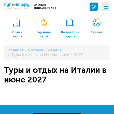
МАГАЗИН
ОНЛАЙН-ТУРОВ
Сервисы
О компании
Бронирование отелей
О нас
Поиск
Горящие
Календарь
Страны
туров
туры
туров
Трансфер
Контакты
Страхование
Команда
Главная
Страны
Италия
Документы и реквизиты
Туры и отдых на Италии в июне 2027
Офисы продаж
Туры и отдых на Италии в
июне 2027