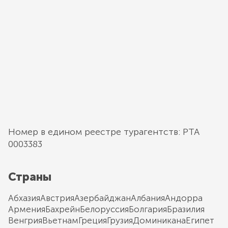
Номер в едином реестре турагентств: РТА
0003383
Страны
Абхазия
Австрия
Азербайджан
Албания
Андорра
Армения
Бахрейн
Белоруссия
Болгария
Бразилия
Венгрия
Вьетнам
Греция
Грузия
Доминикана
Египет