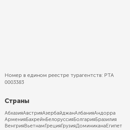
Номер в едином реестре турагентств: РТА
0003383
Страны
Абхазия
Австрия
Азербайджан
Албания
Андорра
Армения
Бахрейн
Белоруссия
Болгария
Бразилия
Венгрия
Вьетнам
Греция
Грузия
Доминикана
Египет