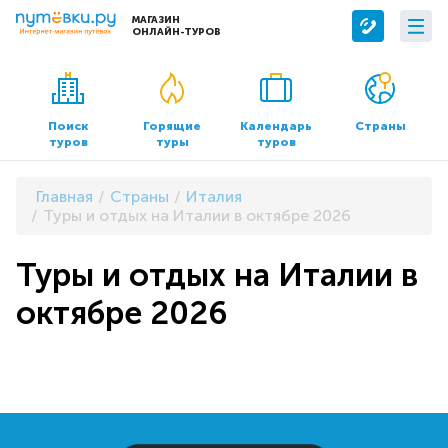
МАГАЗИН
ОНЛАЙН-ТУРОВ
Сервисы
О компании
Бронирование отелей
О нас
Поиск
Горящие
Календарь
Страны
туров
туры
туров
Трансфер
Контакты
Страхование
Команда
Главная
Страны
Италия
Документы и реквизиты
Туры и отдых на Италии в октябре 2026
Офисы продаж
Туры и отдых на Италии в
октябре 2026