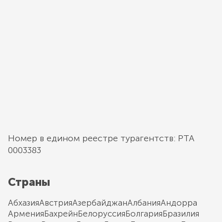
Номер в едином реестре турагентств: РТА
0003383
Страны
Абхазия
Австрия
Азербайджан
Албания
Андорра
Армения
Бахрейн
Белоруссия
Болгария
Бразилия