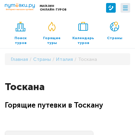
МАГАЗИН
ОНЛАЙН-ТУРОВ
Сервисы
О компании
Бронирование отелей
О нас
Поиск
Горящие
Календарь
Страны
туров
туры
туров
Трансфер
Контакты
Страхование
Команда
Главная
Страны
Италия
Тоскана
Документы и реквизиты
Офисы продаж
Тоскана
Горящие путевки в Тоскану