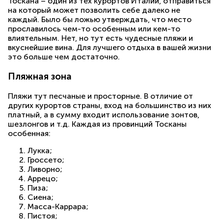
Тоскана – один из тех курортов Италии, отправиться
на который может позволить себе далеко не
каждый. Было бы ложью утверждать, что место
прославилось чем-то особенным или кем-то
влиятельным. Нет, но тут есть чудесные пляжи и
вкуснейшие вина. Для лучшего отдыха в вашей жизни
это больше чем достаточно.
Пляжная зона
Пляжи тут песчаные и просторные. В отличие от
других курортов страны, вход на большинство из них
платный, а в сумму входит использование зонтов,
шезлонгов и т.д. Каждая из провинций Тосканы
особенная:
Лукка;
Гроссето;
Ливорно;
Аррецо;
Пиза;
Сиена;
Масса-Каррара;
Пистоя;