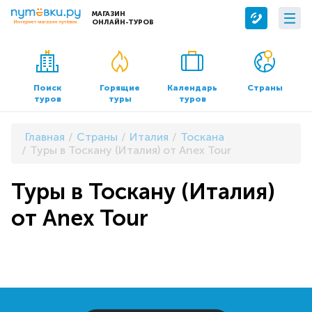
МАГАЗИН
ОНЛАЙН-ТУРОВ
Сервисы
О компании
Бронирование отелей
О нас
Поиск
Горящие
Календарь
Страны
туров
туры
туров
Трансфер
Контакты
Страхование
Команда
Главная
Страны
Италия
Тоскана
Документы и реквизиты
Туры в Тоскану (Италия) от Anex Tour
Офисы продаж
Туры в Тоскану (Италия)
от Anex Tour