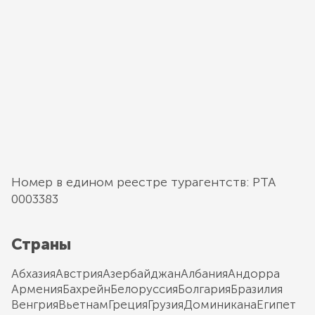
Номер в едином реестре турагентств: РТА
0003383
Страны
Абхазия
Австрия
Азербайджан
Албания
Андорра
Армения
Бахрейн
Белоруссия
Болгария
Бразилия
Венгрия
Вьетнам
Греция
Грузия
Доминикана
Египет