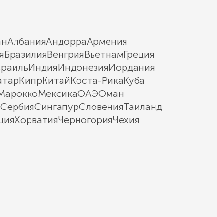
ан
Албания
Андорра
Армения
я
Бразилия
Венгрия
Вьетнам
Греция
зраиль
Индия
Индонезия
Иордания
атар
Кипр
Китай
Коста-Рика
Куба
Марокко
Мексика
ОАЭ
Оман
ы
Сербия
Сингапур
Словения
Таиланд
ция
Хорватия
Черногория
Чехия