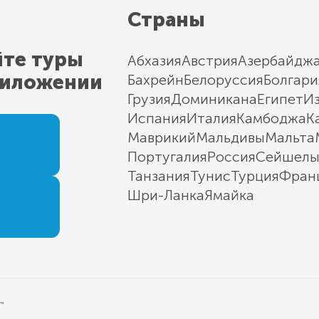
Страны
йте туры
Абхазия
Австрия
Азербайдж
риложении
Бахрейн
Белоруссия
Болгари
Грузия
Доминикана
Египет
И
Испания
Италия
Камбоджа
К
Маврикий
Мальдивы
Мальта
Португалия
Россия
Сейшел
Танзания
Тунис
Турция
Фран
Шри-Ланка
Ямайка
"