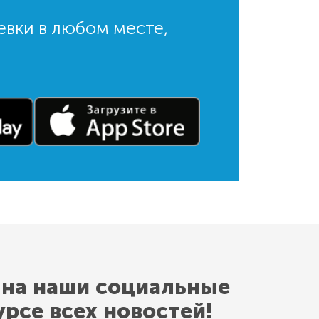
евки в любом месте,
 на наши социальные
урсе всех новостей!