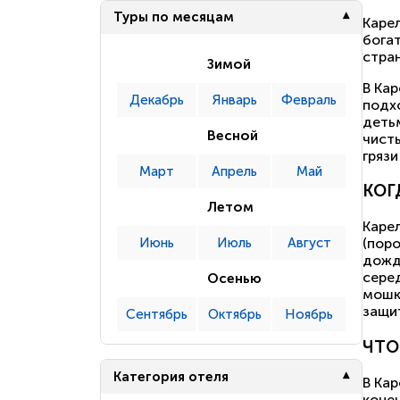
Туры по месяцам
Каре
бога
стран
Зимой
В Ка
Декабрь
Январь
Февраль
подх
деть
Весной
чист
грязи
Март
Апрель
Май
КОГ
Летом
Каре
Июнь
Июль
Август
(поро
дождь
серед
Осенью
мошк
защи
Сентябрь
Октябрь
Ноябрь
ЧТО
Категория отеля
В Ка
коне