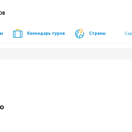
ОВ
ры
Календарь туров
Страны
Сер
ию