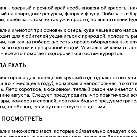
лия – озерный и речной край необыкновенной красоты, на
тый на природные ресурсы, флору и фауну. Побывать в Ка
ы, пребывать там не так уж и просто, но впечатлений бу
релии имеются три основных озера, куда чаще всего нап
одит для любителей уединиться с природой, половить ры
ми, так как на побережье есть хорошо оборудованные пл
ым воздухом и прозрачной водой. Уникальный климат, лес
 – все это помогает оздоровиться гостям курортов.
ДА ЕХАТЬ
лия хороша для посещения круглый год, однако стоит уч
й до 7 месяцев в году), но мягкая и непостоянная: то отт
. Лето короткое, в основном, теплый сезон начинается 
ине августа. Следует предупредить, что практически вс
ары, комаров и слепней, поэтому будьте предусмотрите
ты, особенно, если путешествуете с детьми.
 ПОСМОТРЕТЬ
релии множество мест, которые обязательно следует схо
чно, природные памятники региона, такие как Водлозерс