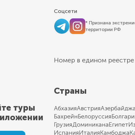
Соцсети
* Признана экстреми
территории РФ
Номер в едином реестре
Страны
йте туры
Абхазия
Австрия
Азербайдж
риложении
Бахрейн
Белоруссия
Болгари
Грузия
Доминикана
Египет
И
Испания
Италия
Камбоджа
К