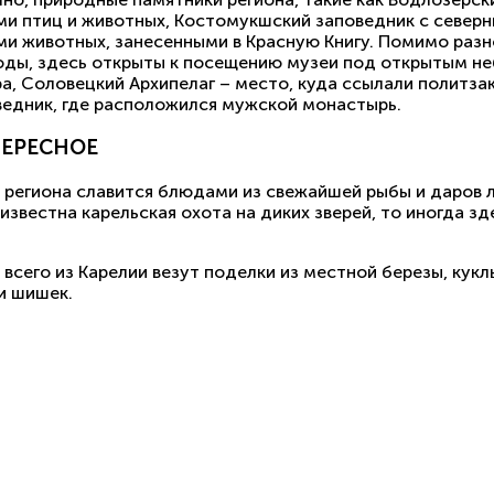
ми птиц и животных, Костомукшский заповедник с северн
ми животных, занесенными в Красную Книгу. Помимо раз
оды, здесь открыты к посещению музеи под открытым не
ра, Соловецкий Архипелаг – место, куда ссылали политза
ведник, где расположился мужской монастырь.
ЕРЕСНОЕ
 региона славится блюдами из свежайшей рыбы и даров л
известна карельская охота на диких зверей, то иногда з
всего из Карелии везут поделки из местной березы, кукл
и шишек.