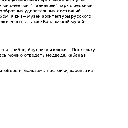
ыми оленями, “Паанаярви” парк с редкими
нообразных удивительных достояний
бом: Кижи – музей архитектуры русского
ключенных, а также Валаамский музей-
еса: грибов, брусники и клюквы. Поскольку
десь можно отведать медведя, кабана и
ы-обереги, бальзамы настойки, варенья из