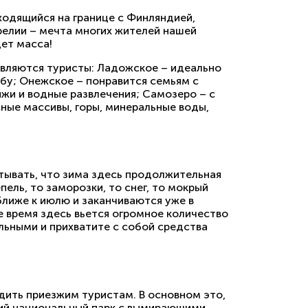
ходящийся на границе с Финляндией,
релии – мечта многих жителей нашей
дет масса!
равляются туристы: Ладожское – идеально
бу; Онежское – понравится семьям с
яжи и водные развлечения; Самозеро – с
ные массивы, горы, минеральные воды,
итывать, что зима здесь продолжительная
епель, то заморозки, то снег, то мокрый
ближе к июлю и заканчиваются уже в
е время здесь вьется огромное количество
льными и прихватите с собой средства
дить приезжим туристам. В основном это,
кий национальный парк с вымирающими