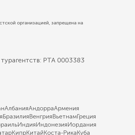
стской организацией, запрещена на
 турагентств: РТА 0003383
ан
Албания
Андорра
Армения
я
Бразилия
Венгрия
Вьетнам
Греция
зраиль
Индия
Индонезия
Иордания
атар
Кипр
Китай
Коста-Рика
Куба