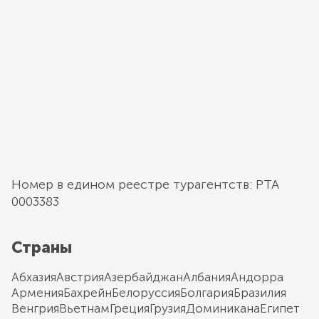
Номер в едином реестре турагентств: РТА
0003383
Страны
Абхазия
Австрия
Азербайджан
Албания
Андорра
Армения
Бахрейн
Белоруссия
Болгария
Бразилия
Венгрия
Вьетнам
Греция
Грузия
Доминикана
Египет