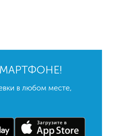
СМАРТФОНЕ!
евки в любом месте,