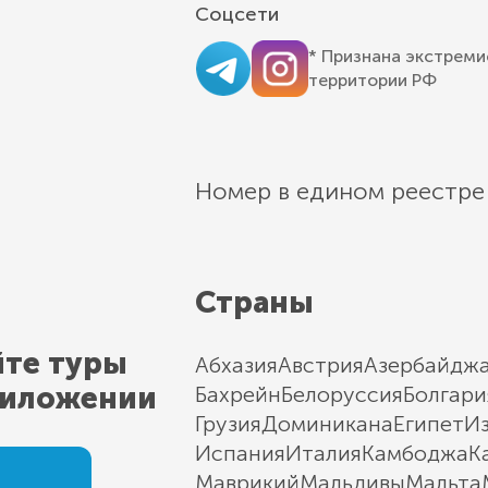
Соцсети
* Признана экстреми
территории РФ
Номер в едином реестре
Страны
йте туры
Абхазия
Австрия
Азербайдж
риложении
Бахрейн
Белоруссия
Болгари
Грузия
Доминикана
Египет
И
Испания
Италия
Камбоджа
К
Маврикий
Мальдивы
Мальта