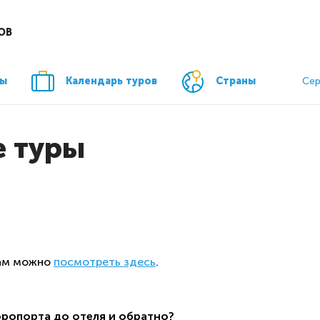
ОВ
ры
Календарь туров
Страны
Сер
 туры
нам можно
посмотреть здесь
.
эропорта до отеля и обратно?