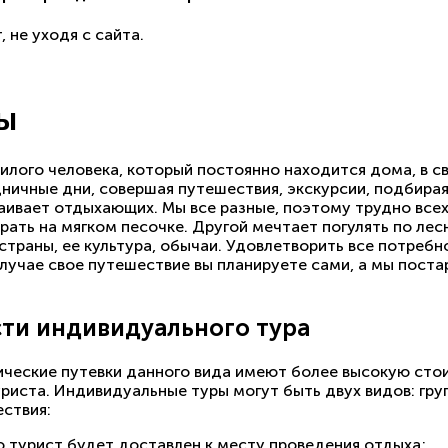
 не уходя с сайта.
ы
лого человека, который постоянно находится дома, в св
дничные дни, совершая путешествия, экскурсии, подбира
раивает отдыхающих. Мы все разные, поэтому трудно все
рать на мягком песочке. Другой мечтает погулять по ле
страны, ее культура, обычаи. Удовлетворить все потребн
лучае свое путешествие вы планируете сами, а мы пост
сти индивидуального тура
тические путевки данного вида имеют более высокую сто
риста. Индивидуальные туры могут быть двух видов: гр
ествия:
о турист будет доставлен к месту проведения отдыха;