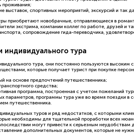
ь проживания;
е выставок, спортивных мероприятий, экскурсий и так да
уры приобретают новобрачные, отправляющиеся в романт
тели экстрима, компании коллег по работе, друзей и та
ранспорта, сопровождение гида-переводчика, удовлетвор
и индивидуального тура
ивидуального тура, они постоянно пользуются высоким с
уществами, которые получает турист при покупке персон
ый на основе предпочтений путешественника;
транспортного средства;
ртивная программа, построенная с учетом пожеланий тур
х параметров, программы тура уже во время поездки в
ием путешественника.
дивидуальных туров и ряд недостатков, с которыми клие
торые необходимы для тщательной проработки всех нюан
впоследствии могут привести к серьезным неудобствам 
тавление дополнительных документов, которые не нужны