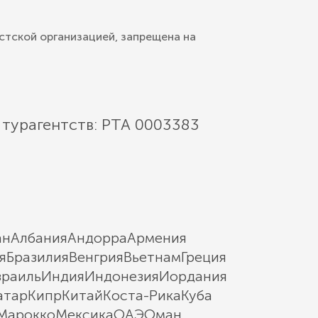
стской организацией, запрещена на
 турагентств: РТА 0003383
ан
Албания
Андорра
Армения
я
Бразилия
Венгрия
Вьетнам
Греция
зраиль
Индия
Индонезия
Иордания
атар
Кипр
Китай
Коста-Рика
Куба
Марокко
Мексика
ОАЭ
Оман