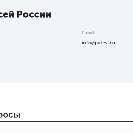
сей России
E-mail:
info@putevki.ru
просы