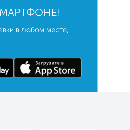
СМАРТФОНЕ!
евки в любом месте,