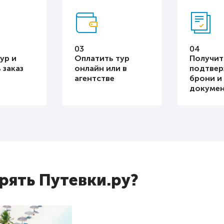
03
04
ур и
Оплатить тур
Получит
 заказ
онлайн или в
подтве
агентстве
брони и
докуме
ять Путевки.ру?