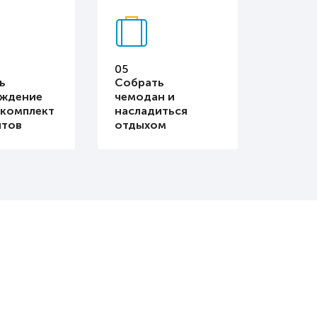
05
ь
Собрать
рждение
чемодан и
 комплект
насладиться
нтов
отдыхом