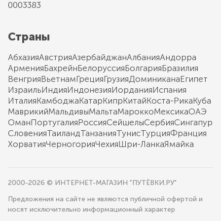
0003383
Страны
Абхазия
Австрия
Азербайджан
Албания
Андорра
Армения
Бахрейн
Белоруссия
Болгария
Бразилия
Венгрия
Вьетнам
Греция
Грузия
Доминикана
Египет
Израиль
Индия
Индонезия
Иордания
Испания
Италия
Камбоджа
Катар
Кипр
Китай
Коста-Рика
Куба
Маврикий
Мальдивы
Мальта
Марокко
Мексика
ОАЭ
Оман
Португалия
Россия
Сейшелы
Сербия
Сингапур
Словения
Таиланд
Танзания
Тунис
Турция
Франция
Хорватия
Черногория
Чехия
Шри-Ланка
Ямайка
2000-2026 © ИНТЕРНЕТ-МАГАЗИН "ПУТЁВКИ.РУ"
Предложения на сайте не являются публичной офертой и
носят исключительно информационный характер