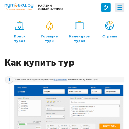
МАГАЗИН
ОНЛАЙН-ТУРОВ
Сервисы
О компании
Бронирование отелей
О нас
Поиск
Горящие
Календарь
Страны
туров
туры
туров
Трансфер
Контакты
Страхование
Команда
Как купить тур
Документы и реквизиты
Офисы продаж