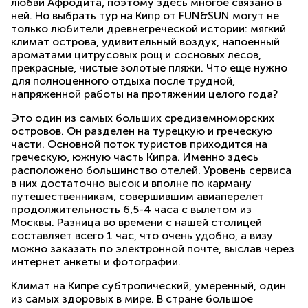
любви Афродита, поэтому здесь многое связано в
ней. Но выбрать тур на Кипр от FUN&SUN могут не
только любители древнегреческой истории: мягкий
климат острова, удивительный воздух, напоенный
ароматами цитрусовых рощ и сосновых лесов,
прекрасные, чистые золотые пляжи. Что еще нужно
для полноценного отдыха после трудной,
напряженной работы на протяжении целого года?
Это один из самых больших средиземноморских
островов. Он разделен на турецкую и греческую
части. Основной поток туристов приходится на
греческую, южную часть Кипра. Именно здесь
расположено большинство отелей. Уровень сервиса
в них достаточно высок и вполне по карману
путешественникам, совершившим авиаперелет
продолжительность 6,5-4 часа с вылетом из
Москвы. Разница во времени с нашей столицей
составляет всего 1 час, что очень удобно, а визу
можно заказать по электронной почте, выслав через
интернет анкеты и фотографии.
Климат на Кипре субтропический, умеренный, один
из самых здоровых в мире. В стране большое