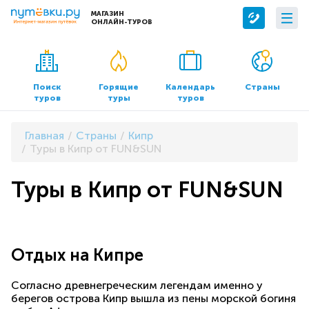
МАГАЗИН
ОНЛАЙН-ТУРОВ
Сервисы
О компании
Бронирование отелей
О нас
Поиск
Горящие
Календарь
Страны
туров
туры
туров
Трансфер
Контакты
Страхование
Команда
Главная
Страны
Кипр
Документы и реквизиты
Туры в Кипр от FUN&SUN
Офисы продаж
Туры в Кипр от FUN&SUN
Отдых на Кипре
Согласно древнегреческим легендам именно у
берегов острова Кипр вышла из пены морской богиня