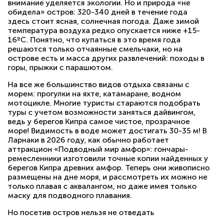
внимание уделяется экологии. Но и природа «не
обидела» остров: 320-340 дней в течение года
здесь стоит ясная, солнечная погода. Даже зимой
температура воздуха редко опускается ниже +15-
16ºС. Понятно, что купаться в это время года
решаются только отчаянные смельчаки, но на
острове есть и масса других развлечений: походы в
горы, прыжки с парашютом.
На все же большинство видов отдыха связаны с
морем: прогулки на яхте, катамаране, водном
мотоцикле. Многие туристы стараются подобрать
туры с учетом возможности заняться дайвингом,
ведь у берегов Кипра самое чистое, прозрачное
море! Видимость в воде может достигать 30-35 м! В
Ларнаки в 2026 году, как обычно работает
аттракцион «Подводный мир амфор»: гончары-
ремесленники изготовили точные копии найденных у
берегов Кипра древних амфор. Теперь они живописно
размещены на дне моря, и рассмотреть их можно не
только плавая с аквалангом, но даже имея только
маску для подводного плавания.
Но посетив остров нельзя не отведать