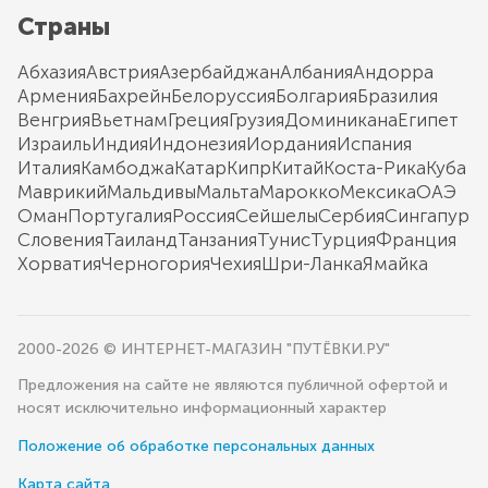
Страны
Абхазия
Австрия
Азербайджан
Албания
Андорра
Армения
Бахрейн
Белоруссия
Болгария
Бразилия
Венгрия
Вьетнам
Греция
Грузия
Доминикана
Египет
Израиль
Индия
Индонезия
Иордания
Испания
Италия
Камбоджа
Катар
Кипр
Китай
Коста-Рика
Куба
Маврикий
Мальдивы
Мальта
Марокко
Мексика
ОАЭ
Оман
Португалия
Россия
Сейшелы
Сербия
Сингапур
Словения
Таиланд
Танзания
Тунис
Турция
Франция
Хорватия
Черногория
Чехия
Шри-Ланка
Ямайка
2000-2026 © ИНТЕРНЕТ-МАГАЗИН "ПУТЁВКИ.РУ"
Предложения на сайте не являются публичной офертой и
носят исключительно информационный характер
Положение об обработке персональных данных
Карта сайта