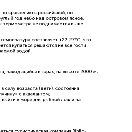
 по сравнению с российской, но
углый год небо над островом ясное,
ик термометра не поднимается выше
е температура составляет +22-27ºС, что
еется купаться решаются не все гости
ваемой водой.
, находящийся в горах, на высоте 2000 м;
 силу возраста (дети), состояния
пучину» с аквалангом;
 выйти в море для рыбной ловли на
аться туристическая компания Biblio-