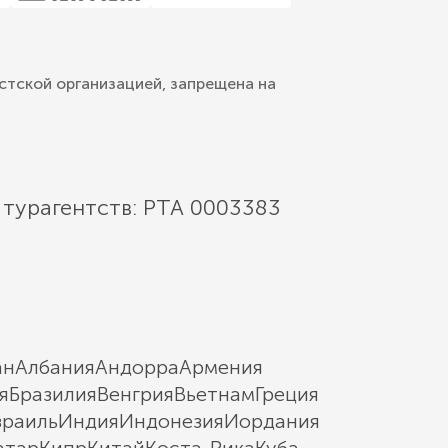
стской организацией, запрещена на
 турагентств: РТА 0003383
ан
Албания
Андорра
Армения
я
Бразилия
Венгрия
Вьетнам
Греция
зраиль
Индия
Индонезия
Иордания