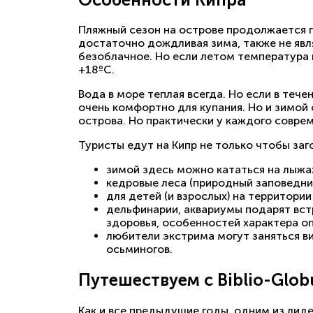
Пляжный сезон на острове продолжается по
достаточно дождливая зима, также не явл
безоблачное. Но если летом температура 
+18ºС.
Вода в море теплая всегда. Но если в теч
очень комфортно для купания. Но и зимой 
острова. Но практически у каждого совре
Туристы едут на Кипр не только чтобы заг
зимой здесь можно кататься на лыжах
кедровые леса (природный заповедни
для детей (и взрослых) на территори
дельфинарии, аквариумы подарят встр
здоровья, особенностей характера о
любители экстрима могут заняться ви
осьминогов.
Путешествуем с Biblio-Glob
Как и все предыдущие годы, одним из лиде