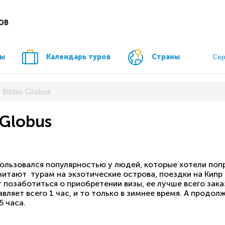
ОВ
ры
Календарь туров
Страны
Сер
 Biblio Globus
 Globus
ользовался популярностью у людей, которые хотели попр
тают турам на экзотические острова, поездки на Кипр от
позаботиться о приобретении визы, ее лучше всего зака
авляет всего 1 час, и то только в зимнее время. А продо
5 часа.