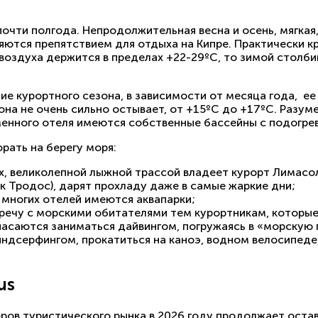
чти полгода. Непродолжительная весна и осень, мягкая,
яются препятствием для отдыха на Кипре. Практически кр
воздуха держится в пределах +22-29ºС, то зимой столб
ение курортного сезона, в зависимости от месяца года, е
она не очень сильно остывает, от +15ºС до +17ºС. Разум
менного отеля имеются собственные бассейны с подогре
орать на берегу моря:
, великолепной лыжной трассой владеет курорт Лимасола
к Тродос), дарят прохладу даже в самые жаркие дни;
и многих отелей имеются аквапарки;
ечу с морскими обитателями тем курортникам, которые в
пасаются заниматься дайвингом, погружаясь в «морскую 
ндсерфингом, прокатиться на каноэ, водном велосипеде,
us
ров туристического рынка в 2026 году продолжает остав