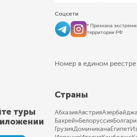
Соцсети
* Признана экстреми
территории РФ
Номер в едином реестре
Страны
йте туры
Абхазия
Австрия
Азербайдж
риложении
Бахрейн
Белоруссия
Болгари
Грузия
Доминикана
Египет
И