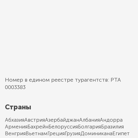
Номер в едином реестре турагентств: РТА
0003383
Страны
Абхазия
Австрия
Азербайджан
Албания
Андорра
Армения
Бахрейн
Белоруссия
Болгария
Бразилия
Венгрия
Вьетнам
Греция
Грузия
Доминикана
Египет