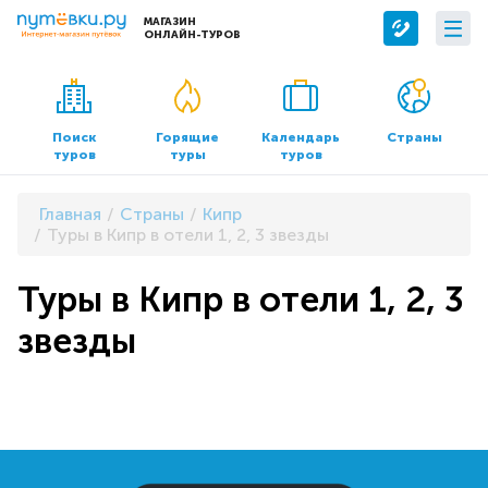
МАГАЗИН
ОНЛАЙН-ТУРОВ
Сервисы
О компании
Бронирование отелей
О нас
Поиск
Горящие
Календарь
Страны
туров
туры
туров
Трансфер
Контакты
Страхование
Команда
Главная
Страны
Кипр
Документы и реквизиты
Туры в Кипр в отели 1, 2, 3 звезды
Офисы продаж
Туры в Кипр в отели 1, 2, 3
звезды