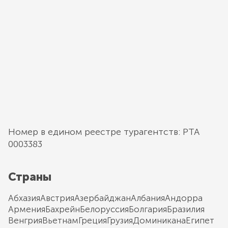
Номер в едином реестре турагентств: РТА
0003383
Страны
Абхазия
Австрия
Азербайджан
Албания
Андорра
Армения
Бахрейн
Белоруссия
Болгария
Бразилия
Венгрия
Вьетнам
Греция
Грузия
Доминикана
Египет