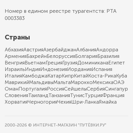
Номер в едином реестре турагентств: РТА
0003383
Страны
Абхазия
Австрия
Азербайджан
Албания
Андорра
Армения
Бахрейн
Белоруссия
Болгария
Бразилия
Венгрия
Вьетнам
Греция
Грузия
Доминикана
Египет
Израиль
Индия
Индонезия
Иордания
Испания
Италия
Камбоджа
Катар
Кипр
Китай
Коста-Рика
Куба
Маврикий
Мальдивы
Мальта
Марокко
Мексика
ОАЭ
Оман
Португалия
Россия
Сейшелы
Сербия
Сингапур
Словения
Таиланд
Танзания
Тунис
Турция
Франция
Хорватия
Черногория
Чехия
Шри-Ланка
Ямайка
2000-2026 © ИНТЕРНЕТ-МАГАЗИН "ПУТЁВКИ.РУ"