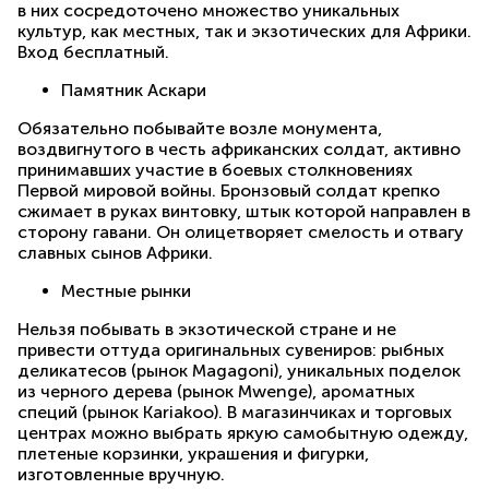
в них сосредоточено множество уникальных
культур, как местных, так и экзотических для Африки.
Вход бесплатный.
Памятник Аскари
Обязательно побывайте возле монумента,
воздвигнутого в честь африканских солдат, активно
принимавших участие в боевых столкновениях
Первой мировой войны. Бронзовый солдат крепко
сжимает в руках винтовку, штык которой направлен в
сторону гавани. Он олицетворяет смелость и отвагу
славных сынов Африки.
Местные рынки
Нельзя побывать в экзотической стране и не
привести оттуда оригинальных сувениров: рыбных
деликатесов (рынок Magagoni), уникальных поделок
из черного дерева (рынок Mwenge), ароматных
специй (рынок Kariakoo). В магазинчиках и торговых
центрах можно выбрать яркую самобытную одежду,
плетеные корзинки, украшения и фигурки,
изготовленные вручную.