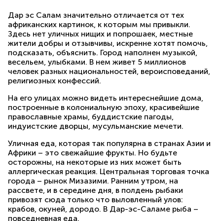
Дар эс Салам значительно отличается от тех
африканских картинок, к которым мы привыкли.
Здесь нет уличных нищих и попрошаек, местные
жители добры и отзывчивы, искренне хотят помочь,
подсказать, объяснить. Город наполнен музыкой,
весельем, улыбками. В нем живет 5 миллионов
человек разных национальностей, вероисповеданий,
религиозных конфессий.
На его улицах можно видеть интереснейшие дома,
построенные в колониальную эпоху, красивейшие
православные храмы, буддистские пагоды,
индуистские дворцы, мусульманские мечети.
Уличная еда, которая так популярна в странах Азии и
Африки – это свежайшие фрукты. Но будьте
осторожны, на некоторые из них может быть
аллергическая реакция. Центральная торговая точка
города – рынок Мизазими. Ранним утром, на
рассвете, и в середине дня, в полдень рыбаки
привозят сюда только что выловленный улов:
крабов, окуней, дородо. В Дар-эс-Саламе рыба –
повседневная еда.