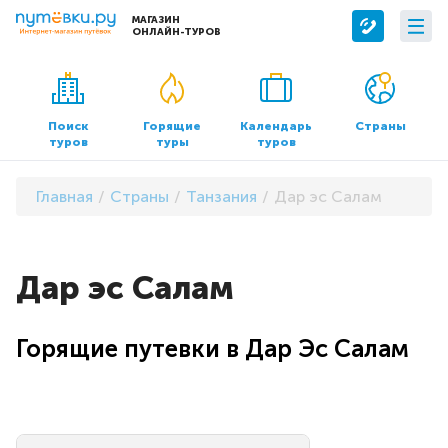
МАГАЗИН
ОНЛАЙН-ТУРОВ
Сервисы
О компании
Бронирование отелей
О нас
Поиск
Горящие
Календарь
Страны
туров
туры
туров
Трансфер
Контакты
Страхование
Команда
Главная
Страны
Танзания
Дар эс Салам
Документы и реквизиты
Офисы продаж
Дар эс Салам
Горящие путевки в Дар Эс Салам