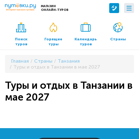
МАГАЗИН
ОНЛАЙН-ТУРОВ
Сервисы
О компании
Бронирование отелей
О нас
Поиск
Горящие
Календарь
Страны
туров
туры
туров
Трансфер
Контакты
Страхование
Команда
Главная
Страны
Танзания
Документы и реквизиты
Туры и отдых в Танзании в мае 2027
Офисы продаж
Туры и отдых в Танзании в
мае 2027