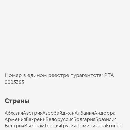
Номер в едином реестре турагентств: РТА
0003383
Страны
Абхазия
Австрия
Азербайджан
Албания
Андорра
Армения
Бахрейн
Белоруссия
Болгария
Бразилия
Венгрия
Вьетнам
Греция
Грузия
Доминикана
Египет