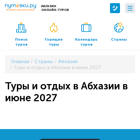
МАГАЗИН
ОНЛАЙН-ТУРОВ
Сервисы
О компании
Бронирование отелей
О нас
Поиск
Горящие
Календарь
Страны
туров
туры
туров
Трансфер
Контакты
Страхование
Команда
Главная
Страны
Абхазия
Документы и реквизиты
Туры и отдых в Абхазии в июне 2027
Офисы продаж
Туры и отдых в Абхазии в
июне 2027