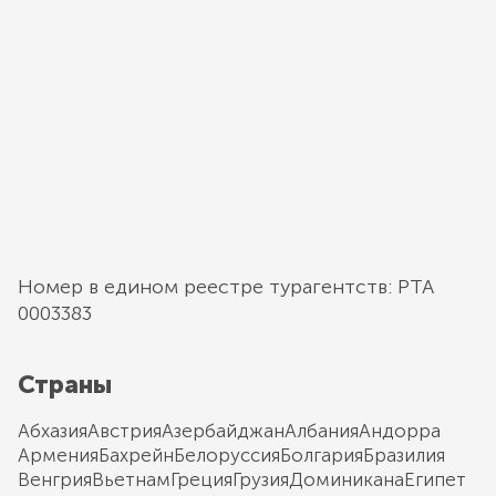
Номер в едином реестре турагентств: РТА
0003383
Страны
Абхазия
Австрия
Азербайджан
Албания
Андорра
Армения
Бахрейн
Белоруссия
Болгария
Бразилия
Венгрия
Вьетнам
Греция
Грузия
Доминикана
Египет