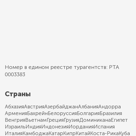
Номер в едином реестре турагентств: РТА
0003383
Страны
Абхазия
Австрия
Азербайджан
Албания
Андорра
Армения
Бахрейн
Белоруссия
Болгария
Бразилия
Венгрия
Вьетнам
Греция
Грузия
Доминикана
Египет
Израиль
Индия
Индонезия
Иордания
Испания
Италия
Камбоджа
Катар
Кипр
Китай
Коста-Рика
Куба