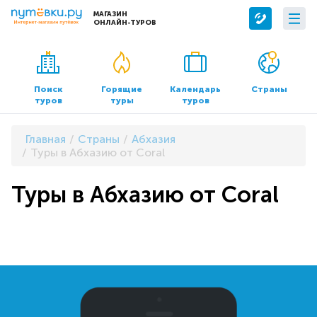
МАГАЗИН
ОНЛАЙН-ТУРОВ
Сервисы
О компании
Бронирование отелей
О нас
Поиск
Горящие
Календарь
Страны
туров
туры
туров
Трансфер
Контакты
Страхование
Команда
Главная
Страны
Абхазия
Документы и реквизиты
Туры в Абхазию от Coral
Офисы продаж
Туры в Абхазию от Coral