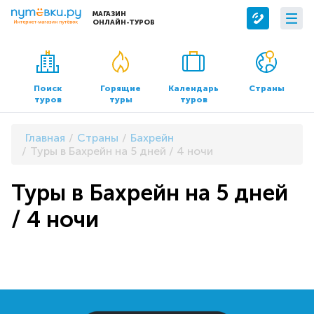
МАГАЗИН
ОНЛАЙН-ТУРОВ
Сервисы
О компании
Бронирование отелей
О нас
Поиск
Горящие
Календарь
Страны
туров
туры
туров
Трансфер
Контакты
Страхование
Команда
Главная
Страны
Бахрейн
Документы и реквизиты
Туры в Бахрейн на 5 дней / 4 ночи
Офисы продаж
Туры в Бахрейн на 5 дней
/ 4 ночи