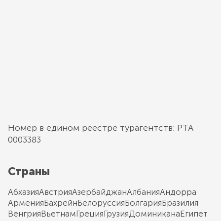
Номер в едином реестре турагентств: РТА
0003383
Страны
Абхазия
Австрия
Азербайджан
Албания
Андорра
Армения
Бахрейн
Белоруссия
Болгария
Бразилия
Венгрия
Вьетнам
Греция
Грузия
Доминикана
Египет