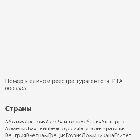
Номер в едином реестре турагентств: РТА
0003383
Страны
Абхазия
Австрия
Азербайджан
Албания
Андорра
Армения
Бахрейн
Белоруссия
Болгария
Бразилия
Венгрия
Вьетнам
Греция
Грузия
Доминикана
Египет