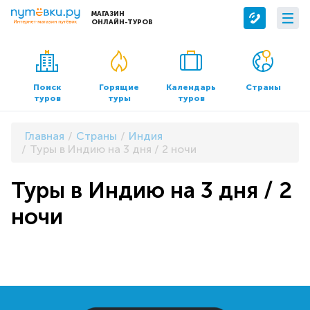
МАГАЗИН
ОНЛАЙН-ТУРОВ
Сервисы
О компании
Бронирование отелей
О нас
Поиск
Горящие
Календарь
Страны
туров
туры
туров
Трансфер
Контакты
Страхование
Команда
Главная
Страны
Индия
Документы и реквизиты
Туры в Индию на 3 дня / 2 ночи
Офисы продаж
Туры в Индию на 3 дня / 2
ночи