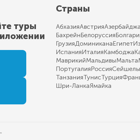
Страны
йте туры
Абхазия
Австрия
Азербайдж
риложении
Бахрейн
Белоруссия
Болгари
Грузия
Доминикана
Египет
И
Испания
Италия
Камбоджа
К
Маврикий
Мальдивы
Мальта
Португалия
Россия
Сейшел
Танзания
Тунис
Турция
Фран
Шри-Ланка
Ямайка
"