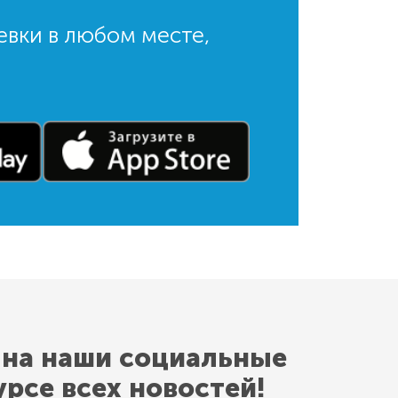
евки в любом месте,
 на наши социальные
урсе всех новостей!