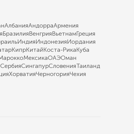
ан
Албания
Андорра
Армения
я
Бразилия
Венгрия
Вьетнам
Греция
зраиль
Индия
Индонезия
Иордания
атар
Кипр
Китай
Коста-Рика
Куба
Марокко
Мексика
ОАЭ
Оман
ы
Сербия
Сингапур
Словения
Таиланд
ция
Хорватия
Черногория
Чехия