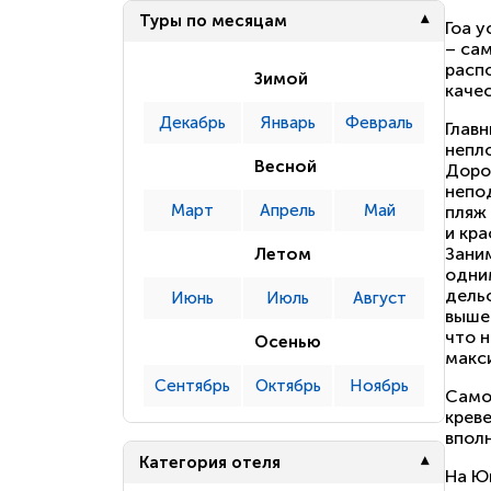
Туры по месяцам
Гоа у
– сам
расп
Зимой
каче
Декабрь
Январь
Февраль
Главн
непло
Весной
Доро
непо
Март
Апрель
Май
пляж
и кра
Зани
Летом
одни
дель
Июнь
Июль
Август
вышеп
что н
Осенью
макс
Сентябрь
Октябрь
Ноябрь
Само
креве
впол
Категория отеля
На Юг