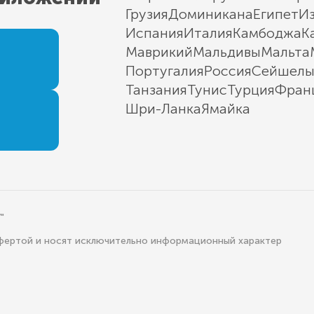
Грузия
Доминикана
Египет
И
Испания
Италия
Камбоджа
К
Маврикий
Мальдивы
Мальта
Португалия
Россия
Сейшел
Танзания
Тунис
Турция
Фран
Шри-Ланка
Ямайка
"
офертой и носят исключительно информационный характер