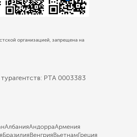
стской организацией, запрещена на
 турагентств: РТА 0003383
ан
Албания
Андорра
Армения
я
Бразилия
Венгрия
Вьетнам
Греция