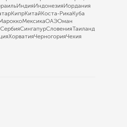
зраиль
Индия
Индонезия
Иордания
атар
Кипр
Китай
Коста-Рика
Куба
Марокко
Мексика
ОАЭ
Оман
ы
Сербия
Сингапур
Словения
Таиланд
ция
Хорватия
Черногория
Чехия