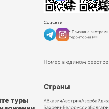
Соцсети
* Признана экстреми
территории РФ
Номер в едином реестре
Страны
йте туры
Абхазия
Австрия
Азербайдж
риложении
Бахрейн
Белоруссия
Болгари