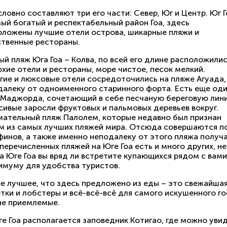
словно составляют три его части: Север, Юг и Центр. Юг Г
ый богатый и респектабельный район Гоа, здесь
оложены лучшие отели острова, шикарные пляжи и
ственные рестораны.
ый пляж Юга Гоа – Колва, по всей его длине расположили
хие отели и рестораны, море чистое, песок мелкий.
гие и люксовые отели сосредоточились на пляже Агуада,
далеку от одноименного старинного форта. Есть еще од
 Маджорда, сочетающий в себе песчаную береговую лин
сивые заросли фруктовых и пальмовых деревьев вокруг.
мательный пляж Палолем, которые недавно был признан
м из самых лучших пляжей мира. Отсюда совершаются по
финов, а также именно неподалеку от этого пляжа получ
еречисленных пляжей на Юге Гоа есть и много других, не
а Юге Гоа вы вряд ли встретите купающихся рядом с вами
имуму для удобства туристов.
е лучшее, что здесь предложено из еды – это свежайшая
тки и лобстеры и всё-всё-всё для самого искушенного го
не приемлемые.
е Гоа располагается заповедник Котигао, где можно уви