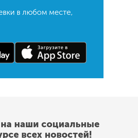
евки в любом месте,
 на наши социальные
урсе всех новостей!