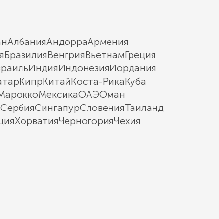
ан
Албания
Андорра
Армения
я
Бразилия
Венгрия
Вьетнам
Греция
зраиль
Индия
Индонезия
Иордания
атар
Кипр
Китай
Коста-Рика
Куба
Марокко
Мексика
ОАЭ
Оман
ы
Сербия
Сингапур
Словения
Таиланд
ция
Хорватия
Черногория
Чехия