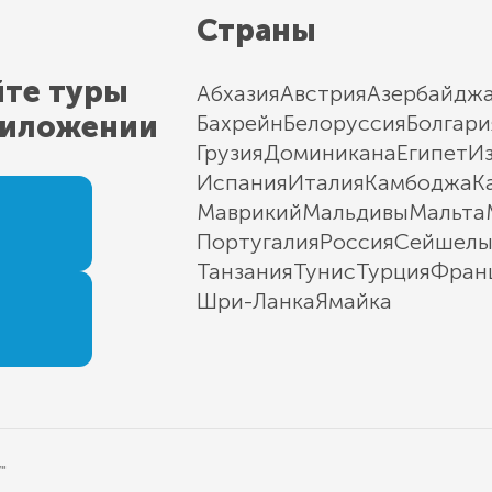
Страны
йте туры
Абхазия
Австрия
Азербайдж
риложении
Бахрейн
Белоруссия
Болгари
Грузия
Доминикана
Египет
И
Испания
Италия
Камбоджа
К
Маврикий
Мальдивы
Мальта
Португалия
Россия
Сейшел
Танзания
Тунис
Турция
Фран
Шри-Ланка
Ямайка
"