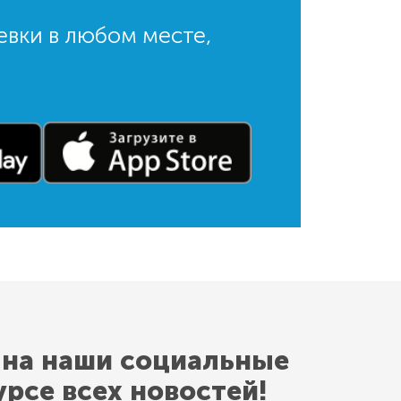
евки в любом месте,
 на наши социальные
урсе всех новостей!