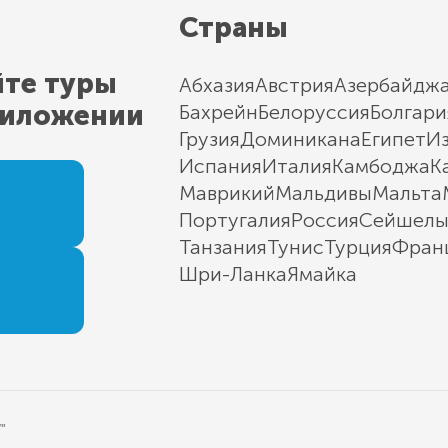
Страны
йте туры
Абхазия
Австрия
Азербайдж
риложении
Бахрейн
Белоруссия
Болгари
Грузия
Доминикана
Египет
И
Испания
Италия
Камбоджа
К
Маврикий
Мальдивы
Мальта
Португалия
Россия
Сейшел
Танзания
Тунис
Турция
Фран
Шри-Ланка
Ямайка
"