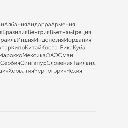
ан
Албания
Андорра
Армения
я
Бразилия
Венгрия
Вьетнам
Греция
зраиль
Индия
Индонезия
Иордания
атар
Кипр
Китай
Коста-Рика
Куба
Марокко
Мексика
ОАЭ
Оман
ы
Сербия
Сингапур
Словения
Таиланд
ция
Хорватия
Черногория
Чехия