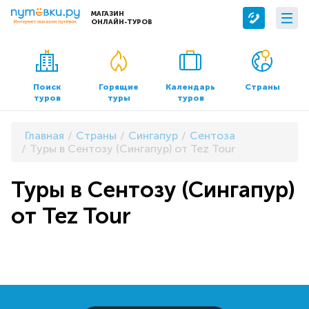
МАГАЗИН
ОНЛАЙН-ТУРОВ
Сервисы
О компании
Бронирование отелей
О нас
Поиск
Горящие
Календарь
Страны
туров
туры
туров
Трансфер
Контакты
Страхование
Команда
Главная
Страны
Сингапур
Сентоза
Документы и реквизиты
Туры в Сентозу (Сингапур) от Tez Tour
Офисы продаж
Туры в Сентозу (Сингапур)
от Tez Tour