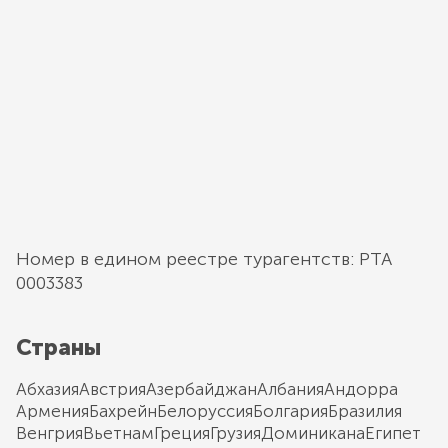
Номер в едином реестре турагентств: РТА
0003383
Страны
Абхазия
Австрия
Азербайджан
Албания
Андорра
Армения
Бахрейн
Белоруссия
Болгария
Бразилия
Венгрия
Вьетнам
Греция
Грузия
Доминикана
Египет