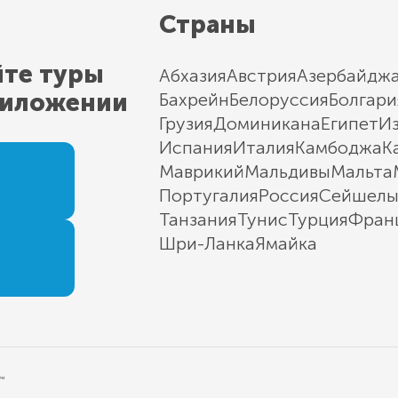
Страны
йте туры
Абхазия
Австрия
Азербайдж
риложении
Бахрейн
Белоруссия
Болгари
Грузия
Доминикана
Египет
И
Испания
Италия
Камбоджа
К
Маврикий
Мальдивы
Мальта
Португалия
Россия
Сейшел
Танзания
Тунис
Турция
Фран
Шри-Ланка
Ямайка
"