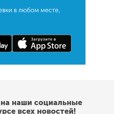
евки в любом месте,
 на наши социальные
урсе всех новостей!