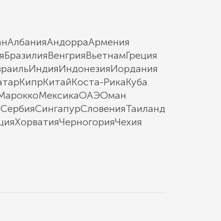
ан
Албания
Андорра
Армения
я
Бразилия
Венгрия
Вьетнам
Греция
зраиль
Индия
Индонезия
Иордания
атар
Кипр
Китай
Коста-Рика
Куба
Марокко
Мексика
ОАЭ
Оман
ы
Сербия
Сингапур
Словения
Таиланд
ция
Хорватия
Черногория
Чехия