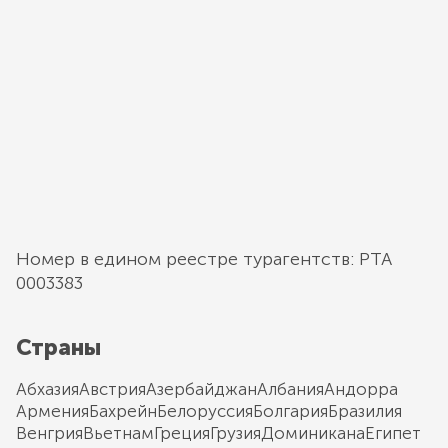
Номер в едином реестре турагентств: РТА
0003383
Страны
Абхазия
Австрия
Азербайджан
Албания
Андорра
Армения
Бахрейн
Белоруссия
Болгария
Бразилия
Венгрия
Вьетнам
Греция
Грузия
Доминикана
Египет