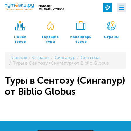
МАГАЗИН
ОНЛАЙН-ТУРОВ
Сервисы
О компании
Бронирование отелей
О нас
Поиск
Горящие
Календарь
Страны
туров
туры
туров
Трансфер
Контакты
Страхование
Команда
Главная
Страны
Сингапур
Сентоза
Документы и реквизиты
Туры в Сентозу (Сингапур) от Biblio Globus
Офисы продаж
Туры в Сентозу (Сингапур)
от Biblio Globus