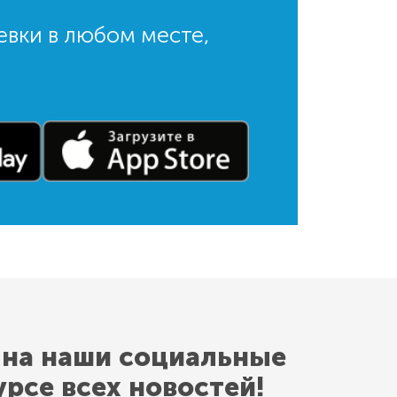
евки в любом месте,
 на наши социальные
урсе всех новостей!