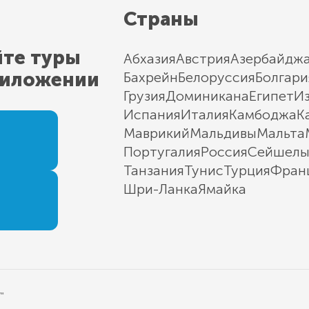
Страны
йте туры
Абхазия
Австрия
Азербайдж
риложении
Бахрейн
Белоруссия
Болгари
Грузия
Доминикана
Египет
И
Испания
Италия
Камбоджа
К
Маврикий
Мальдивы
Мальта
Португалия
Россия
Сейшел
Танзания
Тунис
Турция
Фран
Шри-Ланка
Ямайка
"