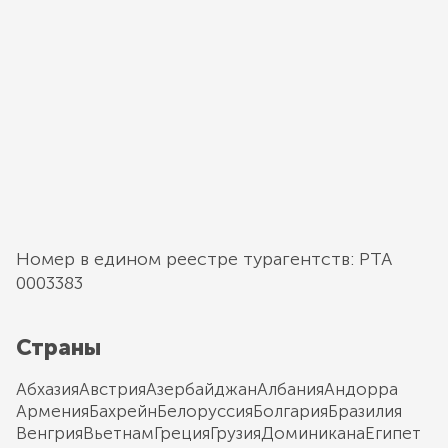
Номер в едином реестре турагентств: РТА
0003383
Страны
Абхазия
Австрия
Азербайджан
Албания
Андорра
Армения
Бахрейн
Белоруссия
Болгария
Бразилия
Венгрия
Вьетнам
Греция
Грузия
Доминикана
Египет